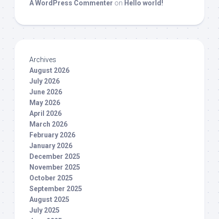
A WordPress Commenter
on
Hello world!
Archives
August 2026
July 2026
June 2026
May 2026
April 2026
March 2026
February 2026
January 2026
December 2025
November 2025
October 2025
September 2025
August 2025
July 2025