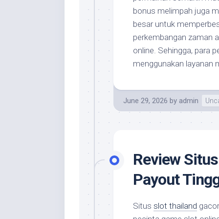
bonus melimpah juga me
besar untuk memperbesa
perkembangan zaman agar
online. Sehingga, para
menggunakan layanan 
June 29, 2026
by
admin
Unca
Review Situ
Payout Tingg
Situs
slot thailand
gacor 