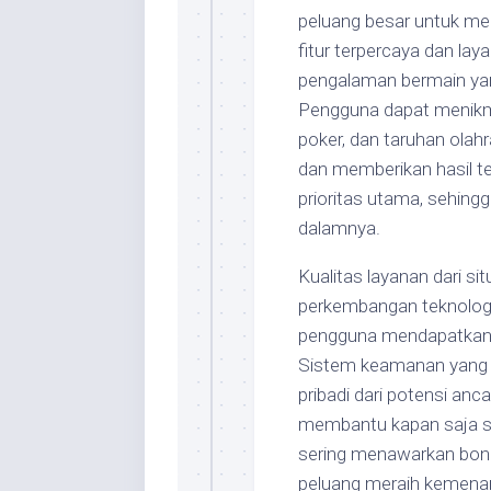
peluang besar untuk me
fitur terpercaya dan la
pengalaman bermain ya
Pengguna dapat menikma
poker, dan taruhan ola
dan memberikan hasil t
prioritas utama, sehin
dalamnya.
Kualitas layanan dari si
perkembangan teknologi
pengguna mendapatkan 
Sistem keamanan yang k
pribadi dari potensi anc
membantu kapan saja saa
sering menawarkan bon
peluang meraih kemena