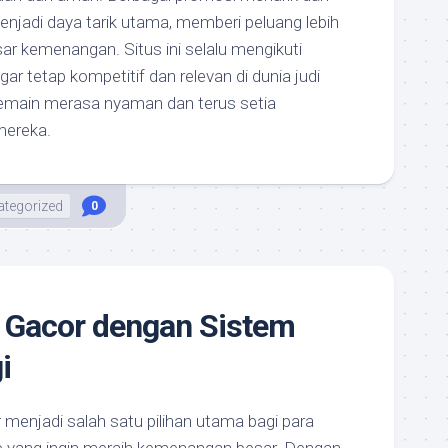
njadi daya tarik utama, memberi peluang lebih
r kemenangan. Situs ini selalu mengikuti
 tetap kompetitif dan relevan di dunia judi
 pemain merasa nyaman dan terus setia
mereka.
tegorized
0
s Gacor dengan Sistem
i
menjadi salah satu pilihan utama bagi para