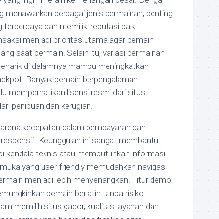
ne yang ingin meraih kemenangan besar. Dengan
g menawarkan berbagai jenis permainan, penting
 terpercaya dan memiliki reputasi baik.
saksi menjadi prioritas utama agar pemain
g saat bermain. Selain itu, variasi permainan
 menarik di dalamnya mampu meningkatkan
ackpot. Banyak pemain berpengalaman
u memperhatikan lisensi resmi dari situs
dari penipuan dan kerugian.
 karena kecepatan dalam pembayaran dan
 responsif. Keunggulan ini sangat membantu
i kendala teknis atau membutuhkan informasi
armuka yang user-friendly memudahkan navigasi
rmain menjadi lebih menyenangkan. Fitur demo
mungkinkan pemain berlatih tanpa risiko
lam memilih situs gacor, kualitas layanan dan