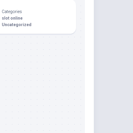
Categories
slot online
Uncategorized