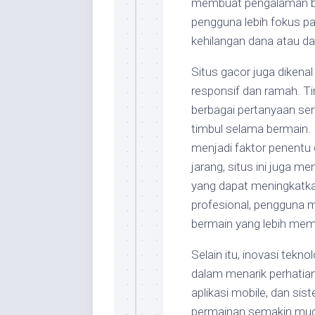
membuat pengalaman be
pengguna lebih fokus pa
kehilangan dana atau dat
Situs gacor juga dikena
responsif dan ramah. T
berbagai pertanyaan se
timbul selama bermain. 
menjadi faktor penent
jarang, situs ini juga 
yang dapat meningkatk
profesional, pengguna 
bermain yang lebih me
Selain itu, inovasi tekn
dalam menarik perhatian p
aplikasi mobile, dan s
permainan semakin mud