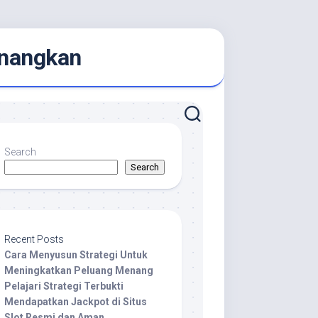
enangkan
Search
Search
Recent Posts
Cara Menyusun Strategi Untuk
Meningkatkan Peluang Menang
Pelajari Strategi Terbukti
Mendapatkan Jackpot di Situs
Slot Resmi dan Aman