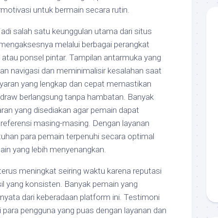
rmotivasi untuk bermain secara rutin.
i salah satu keunggulan utama dari situs
mengaksesnya melalui berbagai perangkat
t, atau ponsel pintar. Tampilan antarmuka yang
an navigasi dan meminimalisir kesalahan saat
yaran yang lengkap dan cepat memastikan
hdraw berlangsung tanpa hambatan. Banyak
ran yang disediakan agar pemain dapat
referensi masing-masing. Dengan layanan
tuhan para pemain terpenuhi secara optimal
ain yang lebih menyenangkan.
 terus meningkat seiring waktu karena reputasi
il yang konsisten. Banyak pemain yang
ata dari keberadaan platform ini. Testimoni
ri para pengguna yang puas dengan layanan dan