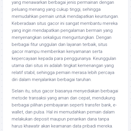
yang menawarkan berbagai jenis permainan dengan
peluang menang yang cukup tinggi, sehingga
memudahkan pemain untuk mendapatkan keuntungan.
Keberadaan situs gacor ini sangat membantu mereka
yang ingin mendapatkan pengalaman bermain yang
menyenangkan sekaligus menguntungkan. Dengan
berbagai fitur unggulan dan layanan terbaik, situs
gacor mampu memberikan kenyamanan serta
kepercayaan kepada para penggunanya. Keunggulan
utama dari situs ini adalah tingkat kemenangan yang
relatif stabil, sehingga pemain merasa lebih percaya
diri dalam menjalankan berbagai taruhan.
Selain itu, situs gacor biasanya menyediakan berbagai
metode transaksi yang aman dan cepat, mendukung
berbagai pilihan pembayaran seperti transfer bank, e-
wallet, dan pulsa. Hal ini memudahkan pemain dalam
melakukan deposit maupun penarikan dana tanpa
harus khawatir akan keamanan data pribadi mereka.