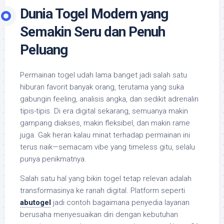
Dunia Togel Modern yang
Semakin Seru dan Penuh
Peluang
Permainan togel udah lama banget jadi salah satu
hiburan favorit banyak orang, terutama yang suka
gabungin feeling, analisis angka, dan sedikit adrenalin
tipis-tipis. Di era digital sekarang, semuanya makin
gampang diakses, makin fleksibel, dan makin rame
juga. Gak heran kalau minat terhadap permainan ini
terus naik—semacam vibe yang timeless gitu, selalu
punya penikmatnya.
Salah satu hal yang bikin togel tetap relevan adalah
transformasinya ke ranah digital. Platform seperti
abutogel
jadi contoh bagaimana penyedia layanan
berusaha menyesuaikan diri dengan kebutuhan