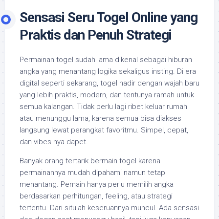
Sensasi Seru Togel Online yang
Praktis dan Penuh Strategi
Permainan togel sudah lama dikenal sebagai hiburan
angka yang menantang logika sekaligus insting. Di era
digital seperti sekarang, togel hadir dengan wajah baru
yang lebih praktis, modern, dan tentunya ramah untuk
semua kalangan. Tidak perlu lagi ribet keluar rumah
atau menunggu lama, karena semua bisa diakses
langsung lewat perangkat favoritmu. Simpel, cepat,
dan vibes-nya dapet.
Banyak orang tertarik bermain togel karena
permainannya mudah dipahami namun tetap
menantang. Pemain hanya perlu memilih angka
berdasarkan perhitungan, feeling, atau strategi
tertentu. Dari situlah keseruannya muncul. Ada sensasi