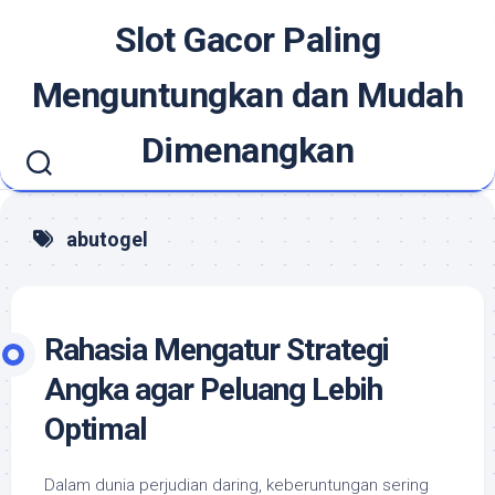
Skip
Slot Gacor Paling
to
content
Menguntungkan dan Mudah
Dimenangkan
abutogel
Rahasia Mengatur Strategi
Angka agar Peluang Lebih
Optimal
Dalam dunia perjudian daring, keberuntungan sering