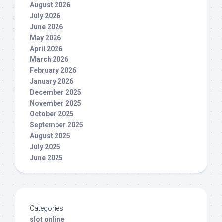
August 2026
July 2026
June 2026
May 2026
April 2026
March 2026
February 2026
January 2026
December 2025
November 2025
October 2025
September 2025
August 2025
July 2025
June 2025
Categories
slot online