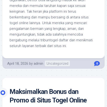
digunakan, bettor bisa langsung masuk ke akun
mereka dan memulai taruhan kapan saja sesuai
keinginan. Tak heran jika platform ini terus
berkembang dan mampu bersaing di antara situs
togel online lainnya. Untuk mereka yang mencari
pengalaman bermain yang lengkap, aman, dan
menguntungkan, tidak ada salahnya mencoba
bergabung melalui tribuntogel daftar dan menikmati
seluruh layanan terbaik dari situs ini.
April 18, 2026
by
admin
Uncategorized
0
Maksimalkan Bonus dan
Promo di Situs Togel Online