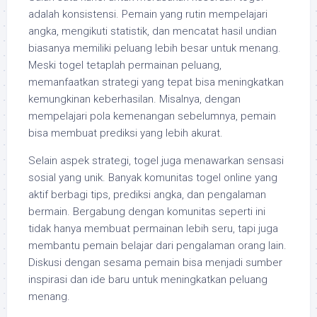
adalah konsistensi. Pemain yang rutin mempelajari
angka, mengikuti statistik, dan mencatat hasil undian
biasanya memiliki peluang lebih besar untuk menang.
Meski togel tetaplah permainan peluang,
memanfaatkan strategi yang tepat bisa meningkatkan
kemungkinan keberhasilan. Misalnya, dengan
mempelajari pola kemenangan sebelumnya, pemain
bisa membuat prediksi yang lebih akurat.
Selain aspek strategi, togel juga menawarkan sensasi
sosial yang unik. Banyak komunitas togel online yang
aktif berbagi tips, prediksi angka, dan pengalaman
bermain. Bergabung dengan komunitas seperti ini
tidak hanya membuat permainan lebih seru, tapi juga
membantu pemain belajar dari pengalaman orang lain.
Diskusi dengan sesama pemain bisa menjadi sumber
inspirasi dan ide baru untuk meningkatkan peluang
menang.