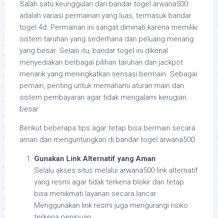
Salah satu keunggulan dari bandar togel arwana500
adalah variasi permainan yang luas, termasuk bandar
togel 4d. Permainan ini sangat diminati karena memiliki
sistem taruhan yang sederhana dan peluang menang
yang besar. Selain itu, bandar togel ini dikenal
menyediakan berbagai pilihan taruhan dan jackpot
menarik yang meningkatkan sensasi bermain. Sebagai
pemain, penting untuk memahami aturan main dan
sistem pembayaran agar tidak mengalami kerugian
besar.
Berikut beberapa tips agar tetap bisa bermain secara
aman dan menguntungkan di bandar togel arwana500:
Gunakan Link Alternatif yang Aman
Selalu akses situs melalui arwana500 link alternatif
yang resmi agar tidak terkena blokir dan tetap
bisa menikmati layanan secara lancar.
Menggunakan link resmi juga mengurangi risiko
terkena penipuan.