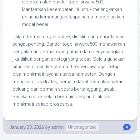
diberikan oleh bandar togel arwana500.
Manfaatkan kesempatan ini untuk meningkatkan
peluang kemenangan tanpa harus mengeluarkan
modal besar.
Dalam bermain togel online, disiplin dan pengetahuan
sangat penting. Bandar togel arwana500 menawarkan
pengalaman bermain yang aman dan menyenangkan
jika diikuti dengan strategi yang tepat. Selalu gunakan
situs resmi dan link alternatif terpercaya agar tetap
bisa menikmati layanan tanpa hambatan. Dengan
mengikuti tips di atas, pemain dapat memaksimalkan
peluang dan bermain secara bertanggung jawab.
Pastikan untuk selalu bermain dengan bijak dan
menikmati setiap prosesnya.
January 23, 2026
by
admin
Uncategorized
0