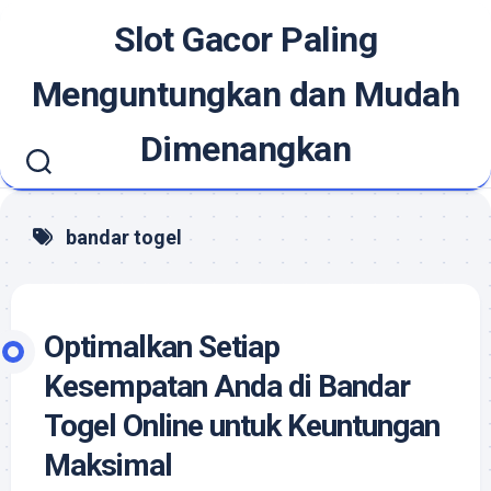
Skip
Slot Gacor Paling
to
content
Menguntungkan dan Mudah
Dimenangkan
bandar togel
Optimalkan Setiap
Kesempatan Anda di Bandar
Togel Online untuk Keuntungan
Maksimal