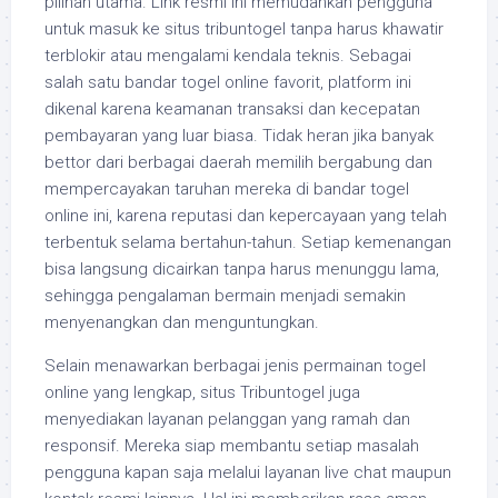
pilihan utama. Link resmi ini memudahkan pengguna
untuk masuk ke situs tribuntogel tanpa harus khawatir
terblokir atau mengalami kendala teknis. Sebagai
salah satu bandar togel online favorit, platform ini
dikenal karena keamanan transaksi dan kecepatan
pembayaran yang luar biasa. Tidak heran jika banyak
bettor dari berbagai daerah memilih bergabung dan
mempercayakan taruhan mereka di bandar togel
online ini, karena reputasi dan kepercayaan yang telah
terbentuk selama bertahun-tahun. Setiap kemenangan
bisa langsung dicairkan tanpa harus menunggu lama,
sehingga pengalaman bermain menjadi semakin
menyenangkan dan menguntungkan.
Selain menawarkan berbagai jenis permainan togel
online yang lengkap, situs Tribuntogel juga
menyediakan layanan pelanggan yang ramah dan
responsif. Mereka siap membantu setiap masalah
pengguna kapan saja melalui layanan live chat maupun