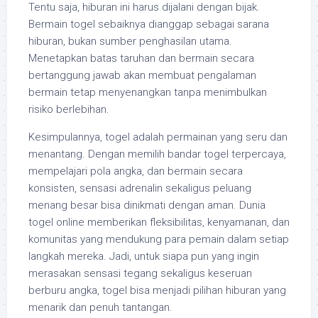
Tentu saja, hiburan ini harus dijalani dengan bijak.
Bermain togel sebaiknya dianggap sebagai sarana
hiburan, bukan sumber penghasilan utama.
Menetapkan batas taruhan dan bermain secara
bertanggung jawab akan membuat pengalaman
bermain tetap menyenangkan tanpa menimbulkan
risiko berlebihan.
Kesimpulannya, togel adalah permainan yang seru dan
menantang. Dengan memilih bandar togel terpercaya,
mempelajari pola angka, dan bermain secara
konsisten, sensasi adrenalin sekaligus peluang
menang besar bisa dinikmati dengan aman. Dunia
togel online memberikan fleksibilitas, kenyamanan, dan
komunitas yang mendukung para pemain dalam setiap
langkah mereka. Jadi, untuk siapa pun yang ingin
merasakan sensasi tegang sekaligus keseruan
berburu angka, togel bisa menjadi pilihan hiburan yang
menarik dan penuh tantangan.