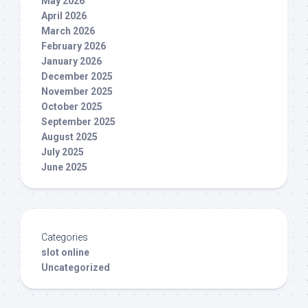
May 2026
April 2026
March 2026
February 2026
January 2026
December 2025
November 2025
October 2025
September 2025
August 2025
July 2025
June 2025
Categories
slot online
Uncategorized