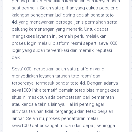
penting untuk memastikan keamanan dan kenyamanan
saat bermain. Salah satu pilihan yang cukup populer di
kalangan penggemar judi daring adalah
bandar toto
4d
, yang menawarkan berbagai jenis permainan serta
peluang kemenangan yang menarik. Untuk dapat
mengakses layanan ini, pemain perlu melakukan
proses login melalui platform resmi seperti seva1000
login yang sudah terverifikasi dan memiliki reputasi
baik.
Seva1000 merupakan salah satu platform yang
menyediakan layanan taruhan toto resmi dan
terpercaya, termasuk bandar toto 4d. Dengan adanya
seva1000 link alternatif, pemain tetap bisa mengakses
situs ini meskipun ada pembatasan dari pemerintah
atau kendala teknis lainnya. Hal ini penting agar
aktivitas taruhan tidak terganggu dan tetap berjalan
lancar. Selain itu, proses pendaftaran melalui
seva1000 daftar sangat mudah dan cepat, sehingga