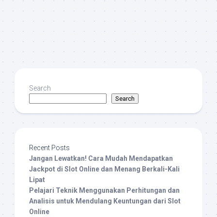
Search
Search
Recent Posts
Jangan Lewatkan! Cara Mudah Mendapatkan
Jackpot di Slot Online dan Menang Berkali-Kali
Lipat
Pelajari Teknik Menggunakan Perhitungan dan
Analisis untuk Mendulang Keuntungan dari Slot
Online