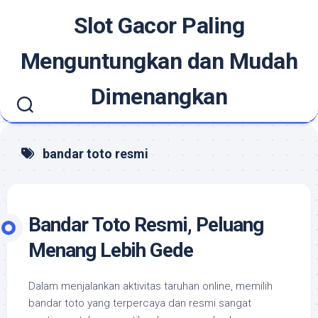
Skip
Slot Gacor Paling
to
content
Menguntungkan dan Mudah
Dimenangkan
bandar toto resmi
Bandar Toto Resmi, Peluang
Menang Lebih Gede
Dalam menjalankan aktivitas taruhan online, memilih
bandar toto yang terpercaya dan resmi sangat