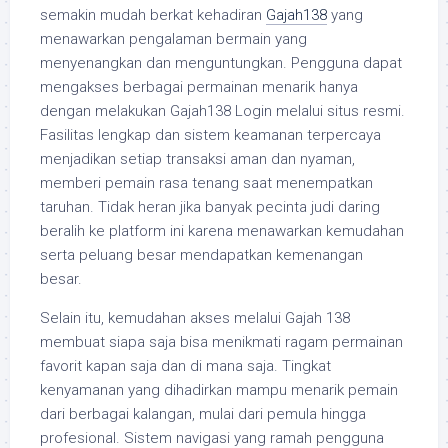
semakin mudah berkat kehadiran
Gajah138
yang
menawarkan pengalaman bermain yang
menyenangkan dan menguntungkan. Pengguna dapat
mengakses berbagai permainan menarik hanya
dengan melakukan Gajah138 Login melalui situs resmi.
Fasilitas lengkap dan sistem keamanan terpercaya
menjadikan setiap transaksi aman dan nyaman,
memberi pemain rasa tenang saat menempatkan
taruhan. Tidak heran jika banyak pecinta judi daring
beralih ke platform ini karena menawarkan kemudahan
serta peluang besar mendapatkan kemenangan
besar.
Selain itu, kemudahan akses melalui Gajah 138
membuat siapa saja bisa menikmati ragam permainan
favorit kapan saja dan di mana saja. Tingkat
kenyamanan yang dihadirkan mampu menarik pemain
dari berbagai kalangan, mulai dari pemula hingga
profesional. Sistem navigasi yang ramah pengguna