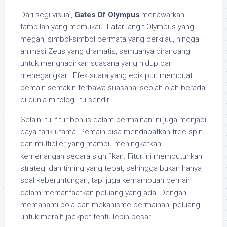
Dari segi visual,
Gates Of Olympus
menawarkan
tampilan yang memukau. Latar langit Olympus yang
megah, simbol-simbol permata yang berkilau, hingga
animasi Zeus yang dramatis, semuanya dirancang
untuk menghadirkan suasana yang hidup dan
menegangkan. Efek suara yang epik pun membuat
pemain semakin terbawa suasana, seolah-olah berada
di dunia mitologi itu sendiri.
Selain itu, fitur bonus dalam permainan ini juga menjadi
daya tarik utama. Pemain bisa mendapatkan free spin
dan multiplier yang mampu meningkatkan
kemenangan secara signifikan. Fitur ini membutuhkan
strategi dan timing yang tepat, sehingga bukan hanya
soal keberuntungan, tapi juga kemampuan pemain
dalam memanfaatkan peluang yang ada. Dengan
memahami pola dan mekanisme permainan, peluang
untuk meraih jackpot tentu lebih besar.