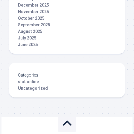
December 2025
November 2025
October 2025
September 2025
August 2025
July 2025
June 2025
Categories
slot online
Uncategorized