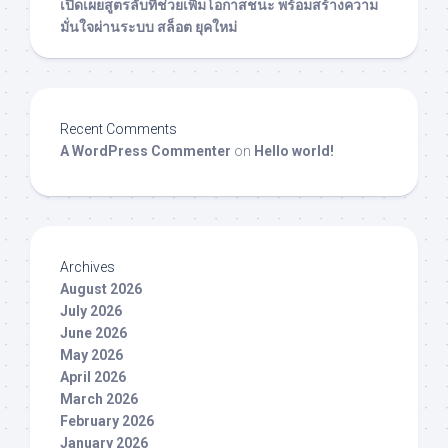
เปิดเผยสูตรลับที่ช่วยเพิ่มโอกาสชนะ พร้อมสร้างความ
มั่นใจผ่านระบบ สล็อต ยุคใหม่
Recent Comments
A WordPress Commenter
on
Hello world!
Archives
August 2026
July 2026
June 2026
May 2026
April 2026
March 2026
February 2026
January 2026