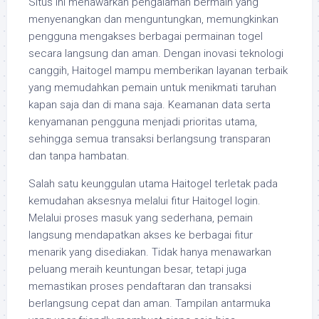
Situs ini menawarkan pengalaman bermain yang
menyenangkan dan menguntungkan, memungkinkan
pengguna mengakses berbagai permainan togel
secara langsung dan aman. Dengan inovasi teknologi
canggih, Haitogel mampu memberikan layanan terbaik
yang memudahkan pemain untuk menikmati taruhan
kapan saja dan di mana saja. Keamanan data serta
kenyamanan pengguna menjadi prioritas utama,
sehingga semua transaksi berlangsung transparan
dan tanpa hambatan.
Salah satu keunggulan utama Haitogel terletak pada
kemudahan aksesnya melalui fitur Haitogel login.
Melalui proses masuk yang sederhana, pemain
langsung mendapatkan akses ke berbagai fitur
menarik yang disediakan. Tidak hanya menawarkan
peluang meraih keuntungan besar, tetapi juga
memastikan proses pendaftaran dan transaksi
berlangsung cepat dan aman. Tampilan antarmuka