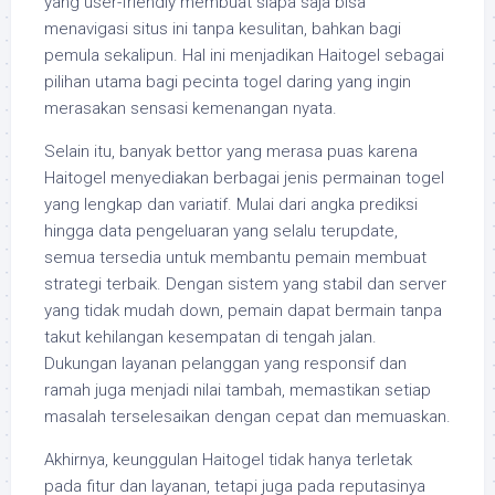
yang user-friendly membuat siapa saja bisa
menavigasi situs ini tanpa kesulitan, bahkan bagi
pemula sekalipun. Hal ini menjadikan Haitogel sebagai
pilihan utama bagi pecinta togel daring yang ingin
merasakan sensasi kemenangan nyata.
Selain itu, banyak bettor yang merasa puas karena
Haitogel menyediakan berbagai jenis permainan togel
yang lengkap dan variatif. Mulai dari angka prediksi
hingga data pengeluaran yang selalu terupdate,
semua tersedia untuk membantu pemain membuat
strategi terbaik. Dengan sistem yang stabil dan server
yang tidak mudah down, pemain dapat bermain tanpa
takut kehilangan kesempatan di tengah jalan.
Dukungan layanan pelanggan yang responsif dan
ramah juga menjadi nilai tambah, memastikan setiap
masalah terselesaikan dengan cepat dan memuaskan.
Akhirnya, keunggulan Haitogel tidak hanya terletak
pada fitur dan layanan, tetapi juga pada reputasinya