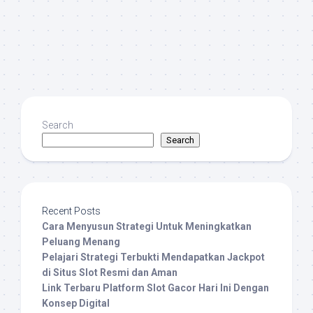
Search
Search
Recent Posts
Cara Menyusun Strategi Untuk Meningkatkan
Peluang Menang
Pelajari Strategi Terbukti Mendapatkan Jackpot
di Situs Slot Resmi dan Aman
Link Terbaru Platform Slot Gacor Hari Ini Dengan
Konsep Digital