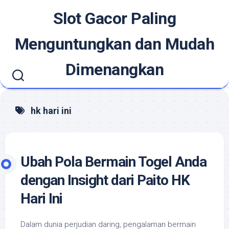
Skip
Slot Gacor Paling
to
content
Menguntungkan dan Mudah
Dimenangkan
hk hari ini
Ubah Pola Bermain Togel Anda
dengan Insight dari Paito HK
Hari Ini
Dalam dunia perjudian daring, pengalaman bermain