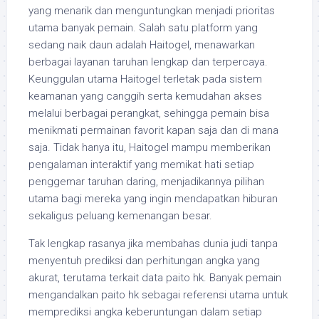
yang menarik dan menguntungkan menjadi prioritas
utama banyak pemain. Salah satu platform yang
sedang naik daun adalah Haitogel, menawarkan
berbagai layanan taruhan lengkap dan terpercaya.
Keunggulan utama Haitogel terletak pada sistem
keamanan yang canggih serta kemudahan akses
melalui berbagai perangkat, sehingga pemain bisa
menikmati permainan favorit kapan saja dan di mana
saja. Tidak hanya itu, Haitogel mampu memberikan
pengalaman interaktif yang memikat hati setiap
penggemar taruhan daring, menjadikannya pilihan
utama bagi mereka yang ingin mendapatkan hiburan
sekaligus peluang kemenangan besar.
Tak lengkap rasanya jika membahas dunia judi tanpa
menyentuh prediksi dan perhitungan angka yang
akurat, terutama terkait data paito hk. Banyak pemain
mengandalkan paito hk sebagai referensi utama untuk
memprediksi angka keberuntungan dalam setiap