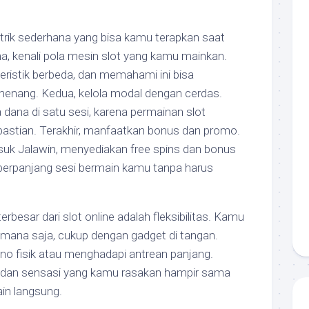
a trik sederhana yang bisa kamu terapkan saat
ma, kenali pola mesin slot yang kamu mainkan.
teristik berbeda, dan memahami ini bisa
enang. Kedua, kelola modal dengan cerdas.
ana di satu sesi, karena permainan slot
stian. Terakhir, manfaatkan bonus dan promo.
suk Jalawin, menyediakan free spins dan bonus
erpanjang sesi bermain kamu tanpa harus
rbesar dari slot online adalah fleksibilitas. Kamu
i mana saja, cukup dengan gadget di tangan.
sino fisik atau menghadapi antrean panjang.
i, dan sensasi yang kamu rasakan hampir sama
in langsung.