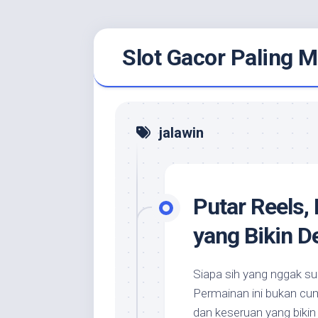
Skip
Slot Gacor Paling
to
content
jalawin
Putar Reels,
yang Bikin 
Siapa sih yang nggak s
Permainan ini bukan cum
dan keseruan yang bikin 