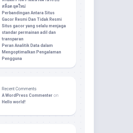
สล็อต ยุคใหม่
Perbandingan Antara Situs
Gacor Resmi Dan Tidak Resmi
Situs gacor yang selalu menjaga
standar permainan adil dan
transparan
Peran Analitik Data dalam
Mengoptimalkan Pengalaman
Pengguna
Recent Comments
A WordPress Commenter
on
Hello world!