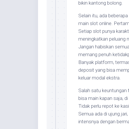
bikin kantong bolong.
Selain itu, ada beberap
main slot online. Perta
Setiap slot punya karak
meningkatkan peluang m
Jangan habiskan semua d
memang penuh ketidakpa
Banyak platform, terma
deposit yang bisa memp
keluar modal ekstra.
Salah satu keuntungan te
bisa main kapan saja, d
Tidak perlu repot ke ka
Semua ada di ujung jar
intensnya dengan berma