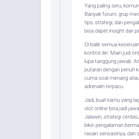
Yang paling seru, komuni
Banyak forum, grup med
tips, strategi, dan peng
bisa dapet insight dari 
Di balik semua keseruan 
kontrol diri. Main judi
lupa tanggung jawab. At
putaran dengan penuh k
cuma soal menang atau k
adrenalin terpacu.
Jadi, buat kamu yang lag
slot online bisa jadi ja
Jalawin, strategi cerda
bikin pengalaman bermai
rasain sensasinya, dan