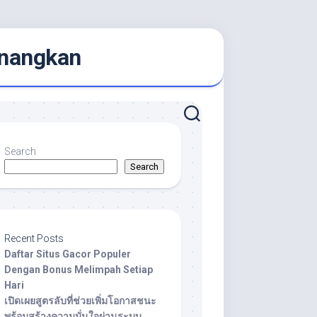
enangkan
Search
Search
Recent Posts
Daftar Situs Gacor Populer
Dengan Bonus Melimpah Setiap
Hari
เปิดเผยสูตรลับที่ช่วยเพิ่มโอกาสชนะ
พร้อมสร้างความมั่นใจผ่านระบบ