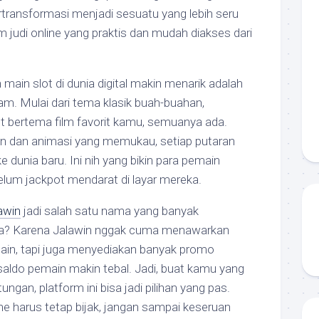
rtransformasi menjadi sesuatu yang lebih seru
m judi online yang praktis dan mudah diakses dari
n main slot di dunia digital makin menarik adalah
am. Mulai dari tema klasik buah-buahan,
t bertema film favorit kamu, semuanya ada.
en dan animasi yang memukau, setiap putaran
 dunia baru. Ini nih yang bikin para pemain
elum jackpot mendarat di layar mereka.
lawin
jadi salah satu nama yang banyak
pa? Karena Jalawin nggak cuma menawarkan
in, tapi juga menyediakan banyak promo
 saldo pemain makin tebal. Jadi, buat kamu yang
gan, platform ini bisa jadi pilihan yang pas.
line harus tetap bijak, jangan sampai keseruan