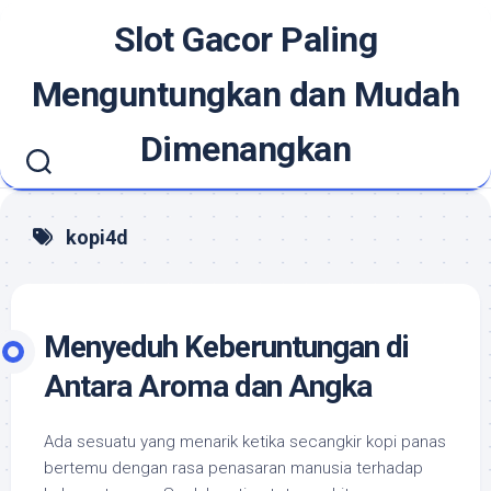
Skip
Slot Gacor Paling
to
content
Menguntungkan dan Mudah
Dimenangkan
kopi4d
Menyeduh Keberuntungan di
Antara Aroma dan Angka
Ada sesuatu yang menarik ketika secangkir kopi panas
bertemu dengan rasa penasaran manusia terhadap