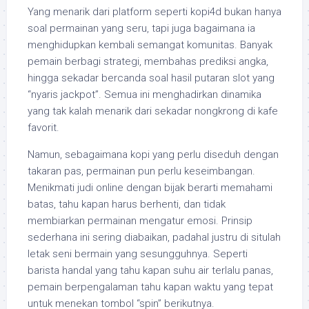
Yang menarik dari platform seperti kopi4d bukan hanya
soal permainan yang seru, tapi juga bagaimana ia
menghidupkan kembali semangat komunitas. Banyak
pemain berbagi strategi, membahas prediksi angka,
hingga sekadar bercanda soal hasil putaran slot yang
“nyaris jackpot”. Semua ini menghadirkan dinamika
yang tak kalah menarik dari sekadar nongkrong di kafe
favorit.
Namun, sebagaimana kopi yang perlu diseduh dengan
takaran pas, permainan pun perlu keseimbangan.
Menikmati judi online dengan bijak berarti memahami
batas, tahu kapan harus berhenti, dan tidak
membiarkan permainan mengatur emosi. Prinsip
sederhana ini sering diabaikan, padahal justru di situlah
letak seni bermain yang sesungguhnya. Seperti
barista handal yang tahu kapan suhu air terlalu panas,
pemain berpengalaman tahu kapan waktu yang tepat
untuk menekan tombol “spin” berikutnya.