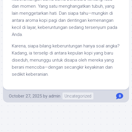
dan momen. Yang satu menghangatkan tubuh, yang
lain menggetarkan hati. Dan siapa tahu—mungkin di
antara aroma kopi pagi dan dentingan kemenangan
kecil di layar, keberuntungan sedang tersenyum pada
Anda.
Karena, siapa bilang keberuntungan hanya soal angka?
Kadang, ia terselip di antara kepulan kopi yang baru
diseduh, menunggu untuk disapa oleh mereka yang
berani mencoba—dengan secangkir keyakinan dan
sedikit keberanian.
October 27, 2025
by
admin
Uncategorized
0