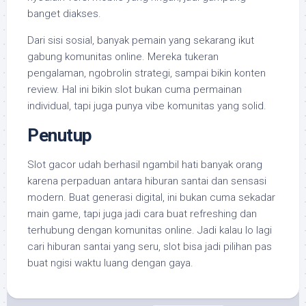
banget diakses.
Dari sisi sosial, banyak pemain yang sekarang ikut
gabung komunitas online. Mereka tukeran
pengalaman, ngobrolin strategi, sampai bikin konten
review. Hal ini bikin slot bukan cuma permainan
individual, tapi juga punya vibe komunitas yang solid.
Penutup
Slot gacor udah berhasil ngambil hati banyak orang
karena perpaduan antara hiburan santai dan sensasi
modern. Buat generasi digital, ini bukan cuma sekadar
main game, tapi juga jadi cara buat refreshing dan
terhubung dengan komunitas online. Jadi kalau lo lagi
cari hiburan santai yang seru, slot bisa jadi pilihan pas
buat ngisi waktu luang dengan gaya.