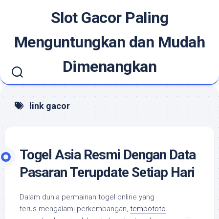
Skip
Slot Gacor Paling
to
content
Menguntungkan dan Mudah
Dimenangkan
link gacor
Togel Asia Resmi Dengan Data
Pasaran Terupdate Setiap Hari
Dalam dunia permainan togel online yang
terus mengalami perkembangan,
tempototo