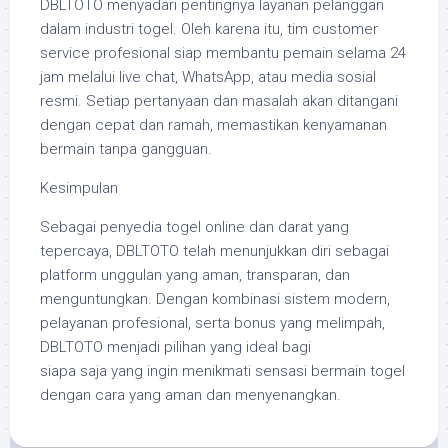
DBLTOTO menyadari pentingnya layanan pelanggan
dalam industri togel. Oleh karena itu, tim customer
service profesional siap membantu pemain selama 24
jam melalui live chat, WhatsApp, atau media sosial
resmi. Setiap pertanyaan dan masalah akan ditangani
dengan cepat dan ramah, memastikan kenyamanan
bermain tanpa gangguan.
Kesimpulan
Sebagai penyedia togel online dan darat yang
tepercaya, DBLTOTO telah menunjukkan diri sebagai
platform unggulan yang aman, transparan, dan
menguntungkan. Dengan kombinasi sistem modern,
pelayanan profesional, serta bonus yang melimpah,
DBLTOTO menjadi pilihan yang ideal bagi
siapa saja yang ingin menikmati sensasi bermain togel
dengan cara yang aman dan menyenangkan.