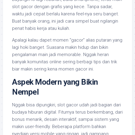
slot gacor dengan grafis yang kece. Tanpa sadar,
waktu jadi cepat berlalu karena feel-nya seru banget.
Buat banyak orang, ini jadi cara simpel buat ngilangin
penat habis kerja atau kuliah.
Apalagi kalau dapet momen “gacor” alias putaran yang
lagi hoki banget. Suasana makin hidup dan bikin
pengalaman main jadi memorable. Nggak heran
banyak komunitas online sering berbagi tips dan trik
biar makin sering kena momen gacor ini.
Aspek Modern yang Bikin
Nempel
Nggak bisa dipungkiri, slot gacor udah jadi bagian dari
budaya hiburan digital. Fiturnya terus berkembang, dari
bonus menarik, desain interaktif, sampai sistem yang
makin user-friendly. Beberapa platform bahkan
nyediain versi mobile yang ringan, jadi gampang