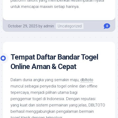
platform favorit yang memberikan kesempatan nyata
untuk mencapai maxwin setiap harinya.
October 29, 2025
by
admin
Uncategorized
0
Tempat Daftar Bandar Togel
Online Aman & Cepat
Dalam dunia angka yang semakin maju,
dbltoto
muncul sebagai penyedia togel online dan offline
tepercaya, menjadi pilihan utama bagi
penggemar togel di Indonesia. Dengan reputasi
yang kuat dan sistem permainan yang jelas, DBLTOTO
berhasil menggabungkan pengalaman bermain
togel klasik dengan teknologi