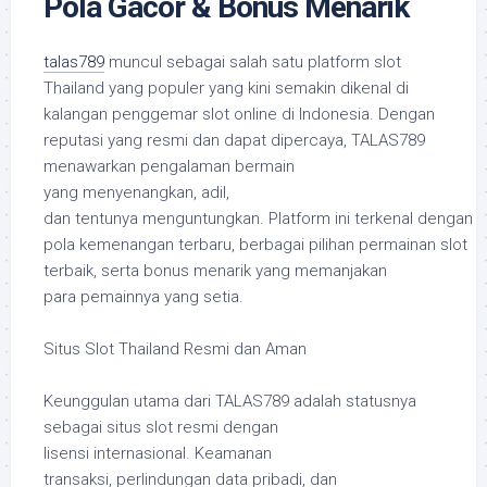
Pola Gacor & Bonus Menarik
talas789
muncul sebagai salah satu platform slot
Thailand yang populer yang kini semakin dikenal di
kalangan penggemar slot online di Indonesia. Dengan
reputasi yang resmi dan dapat dipercaya, TALAS789
menawarkan pengalaman bermain
yang menyenangkan, adil,
dan tentunya menguntungkan. Platform ini terkenal dengan
pola kemenangan terbaru, berbagai pilihan permainan slot
terbaik, serta bonus menarik yang memanjakan
para pemainnya yang setia.
Situs Slot Thailand Resmi dan Aman
Keunggulan utama dari TALAS789 adalah statusnya
sebagai situs slot resmi dengan
lisensi internasional. Keamanan
transaksi, perlindungan data pribadi, dan