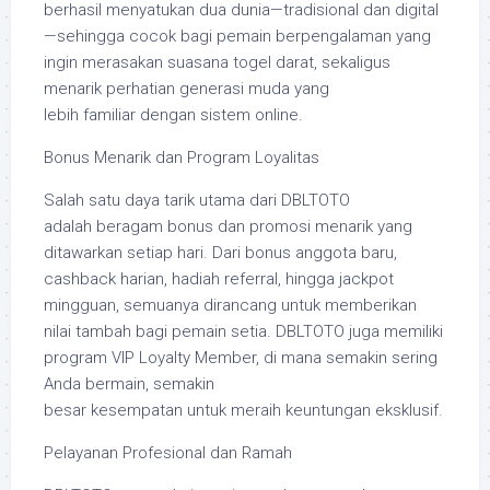
berhasil menyatukan dua dunia—tradisional dan digital
—sehingga cocok bagi pemain berpengalaman yang
ingin merasakan suasana togel darat, sekaligus
menarik perhatian generasi muda yang
lebih familiar dengan sistem online.
Bonus Menarik dan Program Loyalitas
Salah satu daya tarik utama dari DBLTOTO
adalah beragam bonus dan promosi menarik yang
ditawarkan setiap hari. Dari bonus anggota baru,
cashback harian, hadiah referral, hingga jackpot
mingguan, semuanya dirancang untuk memberikan
nilai tambah bagi pemain setia. DBLTOTO juga memiliki
program VIP Loyalty Member, di mana semakin sering
Anda bermain, semakin
besar kesempatan untuk meraih keuntungan eksklusif.
Pelayanan Profesional dan Ramah