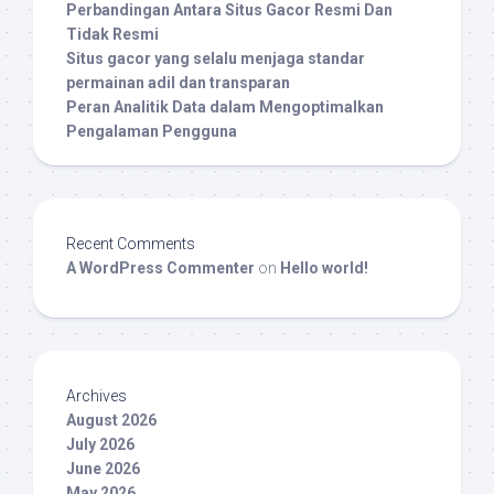
Perbandingan Antara Situs Gacor Resmi Dan
Tidak Resmi
Situs gacor yang selalu menjaga standar
permainan adil dan transparan
Peran Analitik Data dalam Mengoptimalkan
Pengalaman Pengguna
Recent Comments
A WordPress Commenter
on
Hello world!
Archives
August 2026
July 2026
June 2026
May 2026