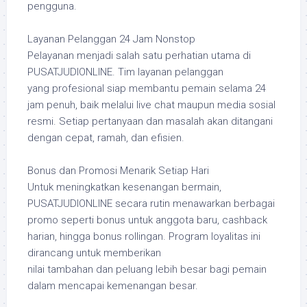
pengguna.
Layanan Pelanggan 24 Jam Nonstop
Pelayanan menjadi salah satu perhatian utama di
PUSATJUDIONLINE. Tim layanan pelanggan
yang profesional siap membantu pemain selama 24
jam penuh, baik melalui live chat maupun media sosial
resmi. Setiap pertanyaan dan masalah akan ditangani
dengan cepat, ramah, dan efisien.
Bonus dan Promosi Menarik Setiap Hari
Untuk meningkatkan kesenangan bermain,
PUSATJUDIONLINE secara rutin menawarkan berbagai
promo seperti bonus untuk anggota baru, cashback
harian, hingga bonus rollingan. Program loyalitas ini
dirancang untuk memberikan
nilai tambahan dan peluang lebih besar bagi pemain
dalam mencapai kemenangan besar.