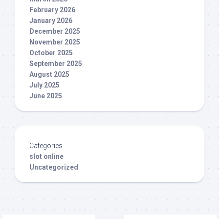
February 2026
January 2026
December 2025
November 2025
October 2025
September 2025
August 2025
July 2025
June 2025
Categories
slot online
Uncategorized