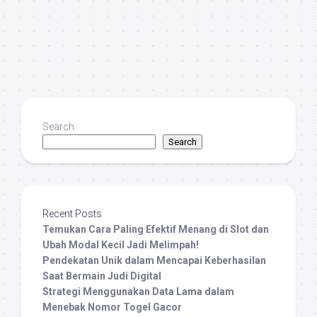
Search
Search
Recent Posts
Temukan Cara Paling Efektif Menang di Slot dan
Ubah Modal Kecil Jadi Melimpah!
Pendekatan Unik dalam Mencapai Keberhasilan
Saat Bermain Judi Digital
Strategi Menggunakan Data Lama dalam
Menebak Nomor Togel Gacor