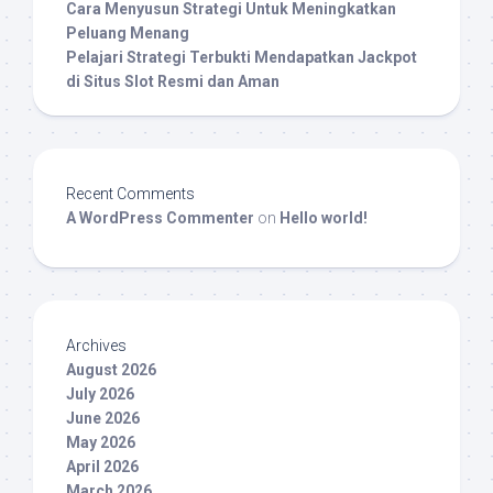
Cara Menyusun Strategi Untuk Meningkatkan
Peluang Menang
Pelajari Strategi Terbukti Mendapatkan Jackpot
di Situs Slot Resmi dan Aman
Recent Comments
A WordPress Commenter
on
Hello world!
Archives
August 2026
July 2026
June 2026
May 2026
April 2026
March 2026