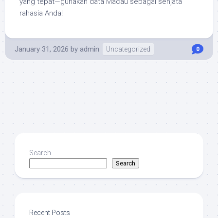
yang tepat—gunakan data Macau sebagai senjata
rahasia Anda!
January 31, 2026
by
admin
Uncategorized
0
Search
Search
Recent Posts