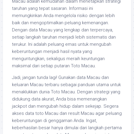
Macau adalah kemudahan dalam menetapkan strategi
taruhan yang tepat sasaran. Informasi ini
memungkinkan Anda mengelola risiko dengan lebih
baik dan mengoptimalkan peluang kemenangan.
Dengan data Macau yang lengkap dan terpercaya,
setiap langkah taruhan menjadi lebih sistematis dan
terukur. Ini adalah peluang emas untuk mengubah
keberuntungan menjadi hasil nyata yang
menguntungkan, sekaligus meraih keuntungan
maksimal dari setiap putaran Toto Macau.
Jadi, jangan tunda lagi! Gunakan data Macau dan
keluaran Macau terbaru sebagai panduan utama untuk
menaklukkan dunia Toto Macau. Dengan strategi yang
didukung data akurat, Anda bisa memenangkan
jackpot dan mengubah hidup dalam sekejap. Segera
akses data toto Macau dan result Macau agar peluang
keberuntungan di genggaman Anda. Ingat,
keberhasilan besar hanya dimulai dari langkah pertama