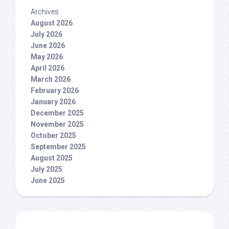
Archives
August 2026
July 2026
June 2026
May 2026
April 2026
March 2026
February 2026
January 2026
December 2025
November 2025
October 2025
September 2025
August 2025
July 2025
June 2025