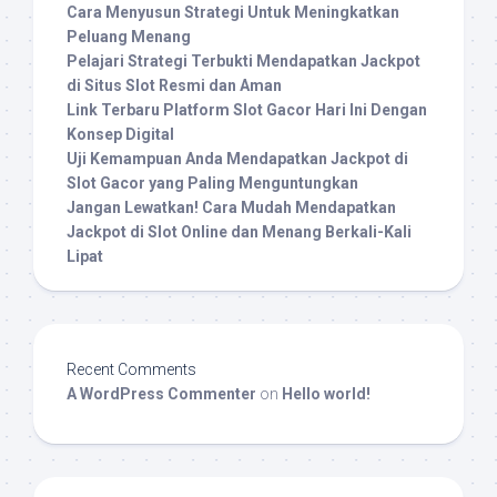
Cara Menyusun Strategi Untuk Meningkatkan
Peluang Menang
Pelajari Strategi Terbukti Mendapatkan Jackpot
di Situs Slot Resmi dan Aman
Link Terbaru Platform Slot Gacor Hari Ini Dengan
Konsep Digital
Uji Kemampuan Anda Mendapatkan Jackpot di
Slot Gacor yang Paling Menguntungkan
Jangan Lewatkan! Cara Mudah Mendapatkan
Jackpot di Slot Online dan Menang Berkali-Kali
Lipat
Recent Comments
A WordPress Commenter
on
Hello world!