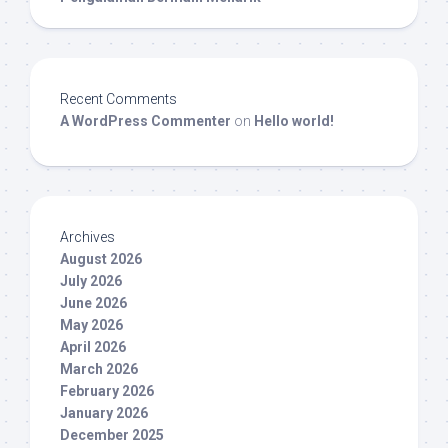
Recent Comments
A WordPress Commenter
on
Hello world!
Archives
August 2026
July 2026
June 2026
May 2026
April 2026
March 2026
February 2026
January 2026
December 2025