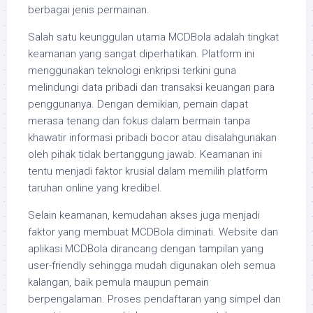
berbagai jenis permainan.
Salah satu keunggulan utama MCDBola adalah tingkat
keamanan yang sangat diperhatikan. Platform ini
menggunakan teknologi enkripsi terkini guna
melindungi data pribadi dan transaksi keuangan para
penggunanya. Dengan demikian, pemain dapat
merasa tenang dan fokus dalam bermain tanpa
khawatir informasi pribadi bocor atau disalahgunakan
oleh pihak tidak bertanggung jawab. Keamanan ini
tentu menjadi faktor krusial dalam memilih platform
taruhan online yang kredibel.
Selain keamanan, kemudahan akses juga menjadi
faktor yang membuat MCDBola diminati. Website dan
aplikasi MCDBola dirancang dengan tampilan yang
user-friendly sehingga mudah digunakan oleh semua
kalangan, baik pemula maupun pemain
berpengalaman. Proses pendaftaran yang simpel dan