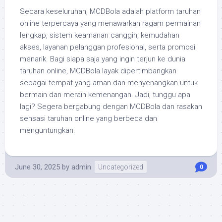
Secara keseluruhan, MCDBola adalah platform taruhan
online terpercaya yang menawarkan ragam permainan
lengkap, sistem keamanan canggih, kemudahan
akses, layanan pelanggan profesional, serta promosi
menarik. Bagi siapa saja yang ingin terjun ke dunia
taruhan online, MCDBola layak dipertimbangkan
sebagai tempat yang aman dan menyenangkan untuk
bermain dan meraih kemenangan. Jadi, tunggu apa
lagi? Segera bergabung dengan MCDBola dan rasakan
sensasi taruhan online yang berbeda dan
menguntungkan.
June 30, 2025
by
admin
Uncategorized
0