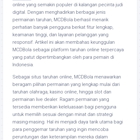
online yang semakin populer di kalangan pecinta judi
digital. Dengan menghadirkan berbagai jenis
permainan taruhan, MCDBola berhasil menarik
perhatian banyak pengguna berkat fitur lengkap,
keamanan tinggi, dan layanan pelanggan yang
responsif. Artikel ini akan membahas keunggulan
MCDBola sebagai platform taruhan online terpercaya
yang patut dipertimbangkan oleh para pemain di
Indonesia.
Sebagai situs taruhan online, MCDBola menawarkan
beragam pilihan permainan yang lengkap mulai dari
taruhan olahraga, kasino online, hingga slot dan
permainan live dealer. Ragam permainan yang
tersedia memberikan keleluasaan bagi pengguna
untuk memilih sesuai dengan minat dan strategi
masing-masing. Hal ini menjadi daya tarik utama bagi
para penggemar taruhan yang ingin mencoba
peruntungan dan keterampilan mereka dalam