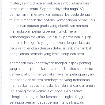
misteri, sering dijadikan sebagai simbol utama dalam
tema slot tertentu. Seperti halnya slot
naga169
,
permainan ini menawarkan sensasi berbeda dengan
fitur-fitur menarik dan potensi kemenangan besar. Fitur
bonus dan putaran gratis yang disediakan mampu
meningkatkan peluang pemain untuk meraih
kemenangan maksimal. Selain itu, permainan ini juga
menampilkan grafis yang menawan dengan ilustrasi
naga yang lengkap dengan detail artistik, menambah
pengalaman bermain yang lebih hidup dan seru.
Keamanan dan kepercayaan menjadi aspek penting
yang harus diperhatikan saat memilih situs slot online.
Banyak platform menyediakan layanan pelanggan yang
responsif dan sistem pembayaran yang transparan,
memastikan setiap transaksi berjalan lancar dan aman.
Situs yang menawarkan slot naga169 biasanya
dilengkapi dengan fitur keamanan tingkat tinggi,
sehingga pemain dapat bermain tanpa khawatir