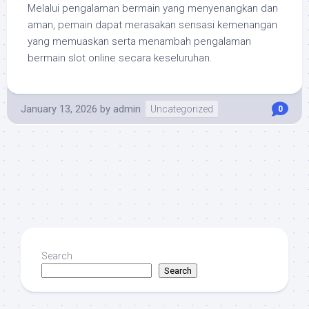
Melalui pengalaman bermain yang menyenangkan dan
aman, pemain dapat merasakan sensasi kemenangan
yang memuaskan serta menambah pengalaman
bermain slot online secara keseluruhan.
January 13, 2026
by
admin
Uncategorized
0
Search
Search