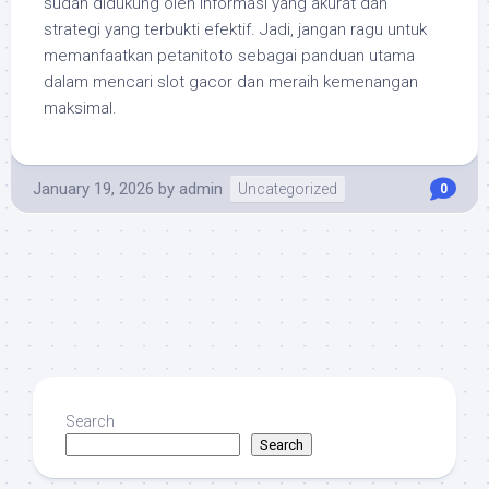
sudah didukung oleh informasi yang akurat dan
strategi yang terbukti efektif. Jadi, jangan ragu untuk
memanfaatkan petanitoto sebagai panduan utama
dalam mencari slot gacor dan meraih kemenangan
maksimal.
January 19, 2026
by
admin
Uncategorized
0
Search
Search