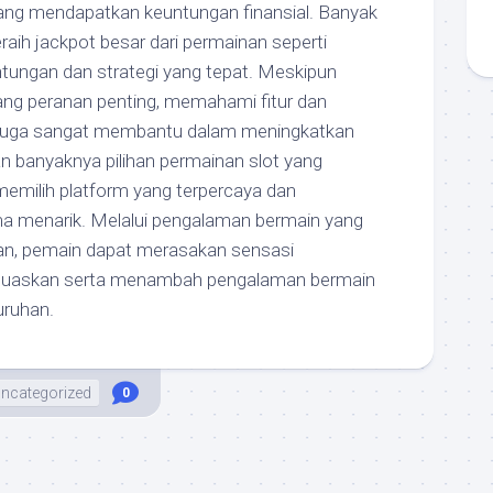
luang mendapatkan keuntungan finansial. Banyak
ih jackpot besar dari permainan seperti
tungan dan strategi yang tepat. Meskipun
g peranan penting, memahami fitur dan
juga sangat membantu dalam meningkatkan
 banyaknya pilihan permainan slot yang
 memilih platform yang terpercaya dan
a menarik. Melalui pengalaman bermain yang
, pemain dapat merasakan sensasi
askan serta menambah pengalaman bermain
uruhan.
ncategorized
0