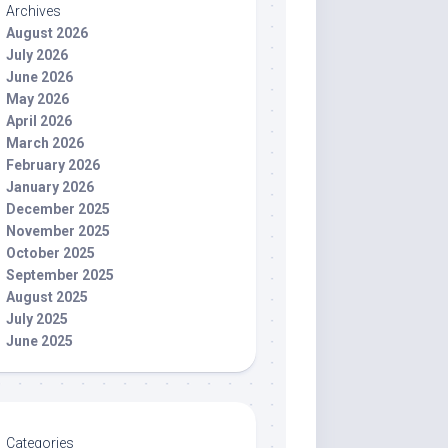
Archives
August 2026
July 2026
June 2026
May 2026
April 2026
March 2026
February 2026
January 2026
December 2025
November 2025
October 2025
September 2025
August 2025
July 2025
June 2025
Categories