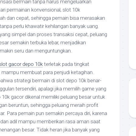
ensasi bermain tanpa harus mengeluarkan
ari permainan konvensional, slot 10k
h dan cepat, sehingga pemain bisa merasakan
anpa perlu khawatir kehilangan banyak uang.
yang simpel dan proses transaksi cepat, peluang
sar semakin terbuka lebar, menjadikan
makin seru dan menguntungkan.
slot gacor depo 10k
terletak pada tingkat
g mampu membuat para penjudi ketagihan.
hwa strategi bermain di slot depo 10k benar-
ulan tersendiri, apalagi jika memilih game yang
 10k gacor dikenal memiliki peluang besar untuk
 beruntun, sehingga peluang meraih profit
ar. Para pemain pun semakin percaya diri, karena
n dan adil mampu memberikan rasa aman saat
nangan besar. Tidak heran jika banyak yang