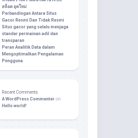
สล็อต ยุคใหม่
Perbandingan Antara Situs
Gacor Resmi Dan Tidak Resmi
Situs gacor yang selalu menjaga
standar permainan adil dan
transparan
Peran Analitik Data dalam
Mengoptimalkan Pengalaman
Pengguna
Recent Comments
A WordPress Commenter
on
Hello world!