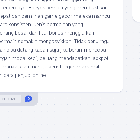
m terpercaya. Banyak pemain yang membuktikan
tepat dan pemilihan game gacor, mereka mampu
ara konsisten. Jenis permainan yang
nang besar dan fitur bonus menggiurkan
rmain semakin mengasyikkan. Tidak perlu ragu
gan bisa datang kapan saja jika berani mencoba
engan modal kecil, peluang mendapatkan jackpot
membuka jalan menuju keuntungan maksimal
n para penjudi online.
tegorized
0