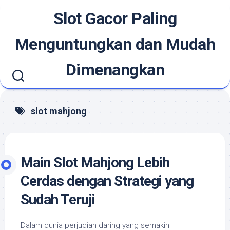
Skip
Slot Gacor Paling
to
content
Menguntungkan dan Mudah
Dimenangkan
slot mahjong
Main Slot Mahjong Lebih
Cerdas dengan Strategi yang
Sudah Teruji
Dalam dunia perjudian daring yang semakin