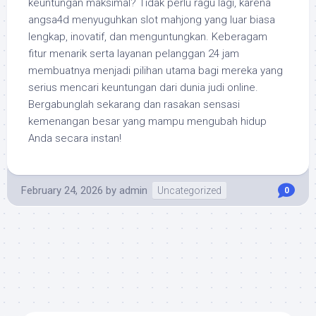
keuntungan maksimal? Tidak perlu ragu lagi, karena
angsa4d menyuguhkan slot mahjong yang luar biasa
lengkap, inovatif, dan menguntungkan. Keberagam
fitur menarik serta layanan pelanggan 24 jam
membuatnya menjadi pilihan utama bagi mereka yang
serius mencari keuntungan dari dunia judi online.
Bergabunglah sekarang dan rasakan sensasi
kemenangan besar yang mampu mengubah hidup
Anda secara instan!
February 24, 2026
by
admin
Uncategorized
0