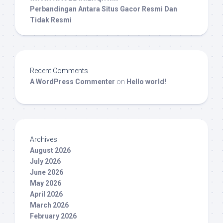
Perbandingan Antara Situs Gacor Resmi Dan
Tidak Resmi
Recent Comments
A WordPress Commenter
on
Hello world!
Archives
August 2026
July 2026
June 2026
May 2026
April 2026
March 2026
February 2026