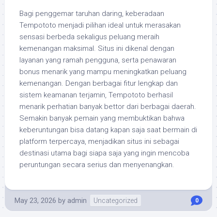
Bagi penggemar taruhan daring, keberadaan
Tempototo menjadi pilihan ideal untuk merasakan
sensasi berbeda sekaligus peluang meraih
kemenangan maksimal. Situs ini dikenal dengan
layanan yang ramah pengguna, serta penawaran
bonus menarik yang mampu meningkatkan peluang
kemenangan. Dengan berbagai fitur lengkap dan
sistem keamanan terjamin, Tempototo berhasil
menarik perhatian banyak bettor dari berbagai daerah.
Semakin banyak pemain yang membuktikan bahwa
keberuntungan bisa datang kapan saja saat bermain di
platform terpercaya, menjadikan situs ini sebagai
destinasi utama bagi siapa saja yang ingin mencoba
peruntungan secara serius dan menyenangkan.
May 23, 2026
by
admin
Uncategorized
0