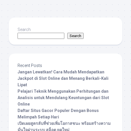
Search
Search
Recent Posts
Jangan Lewatkan! Cara Mudah Mendapatkan
Jackpot di Slot Online dan Menang Berkali-Kali
Lipat
Pelajari Teknik Menggunakan Perhitungan dan
Analisis untuk Mendulang Keuntungan dari Slot
Online
Daftar Situs Gacor Populer Dengan Bonus
Melimpah Setiap Hari
เปิดเผยสูตรลับที่ช่วยเพิ่มโอกาสชนะ พร้อมสร้างความ
มั่นใจผ่านระบบ สล็อต ยุคใหม่