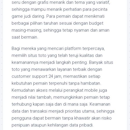
seru dengan grafis menarik dan tema yang variatif,
sehingga mampu menarik perhatian para pecinta
game judi daring. Para pemain dapat menikmati
berbagai pilihan taruhan sesuai dengan budget
masing-masing, sehingga tetap nyaman dan aman
saat bermain.
Bagi mereka yang mencari platform terpercaya,
memilih situs toto yang telah teruji kualitas dan
keamanannya menjadi langkah penting. Banyak situs
toto yang menawarkan layanan terbaik dengan
customer support 24 jam, memastikan setiap
kebutuhan pemain terpenuhi tanpa hambatan.
Kemudahan akses melalui perangkat mobile juga
menjadi nilai tambah, memungkinkan pemain tetap
terhubung kapan saja dan di mana saja. Keamanan
data dan transaksi menjadi prioritas utama, sehingga
pengguna dapat bermain tanpa khawatir akan risiko
penipuan ataupun kehilangan data pribadi.