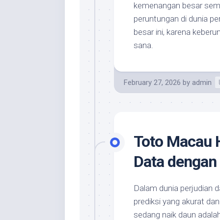
kemenangan besar semak
peruntungan di dunia pe
besar ini, karena keber
sana.
February 27, 2026
by
admin
Toto Macau H
Data dengan 
Dalam dunia perjudian d
prediksi yang akurat da
sedang naik daun adal