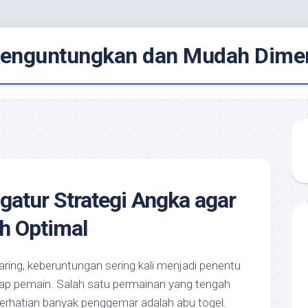
 Menguntungkan dan Mudah Dim
atur Strategi Angka agar
h Optimal
aring, keberuntungan sering kali menjadi penentu
iap pemain. Salah satu permainan yang tengah
erhatian banyak penggemar adalah abu togel.