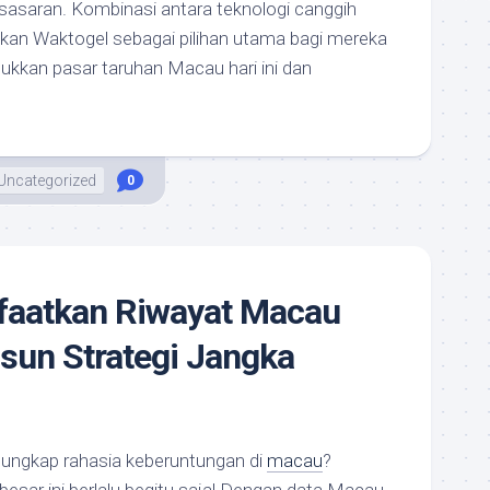
sasaran. Kombinasi antara teknologi canggih
ikan Waktogel sebagai pilihan utama bagi mereka
lukkan pasar taruhan Macau hari ini dan
Uncategorized
0
aatkan Riwayat Macau
sun Strategi Jangka
ungkap rahasia keberuntungan di
macau
?