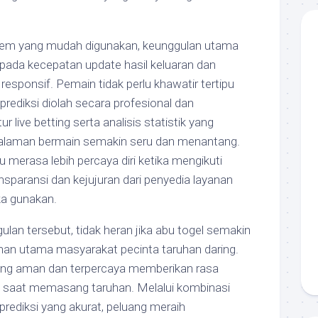
tem yang mudah digunakan, keunggulan utama
ak pada kecepatan update hasil keluaran dan
esponsif. Pemain tidak perlu khawatir tertipu
rediksi diolah secara profesional dan
r live betting serta analisis statistik yang
laman bermain semakin seru dan menantang.
erasa lebih percaya diri ketika mengikuti
nsparansi dan kejujuran dari penyedia layanan
a gunakan.
lan tersebut, tidak heran jika abu togel semakin
lihan utama masyarakat pecinta taruhan daring.
ang aman dan terpercaya memberikan rasa
i saat memasang taruhan. Melalui kombinasi
prediksi yang akurat, peluang meraih