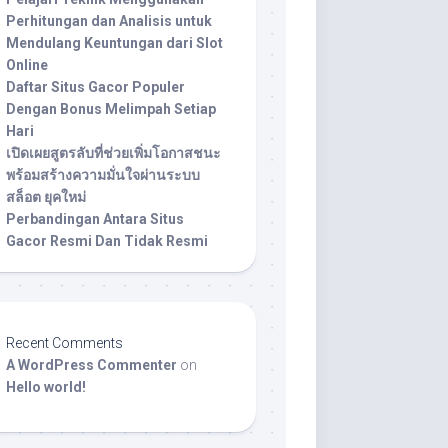
Perhitungan dan Analisis untuk
Mendulang Keuntungan dari Slot
Online
Daftar Situs Gacor Populer
Dengan Bonus Melimpah Setiap
Hari
เปิดเผยสูตรลับที่ช่วยเพิ่มโอกาสชนะ
พร้อมสร้างความมั่นใจผ่านระบบ
สล็อต ยุคใหม่
Perbandingan Antara Situs
Gacor Resmi Dan Tidak Resmi
Recent Comments
A WordPress Commenter
on
Hello world!