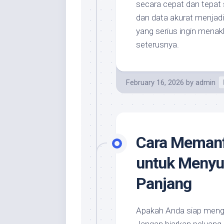
secara cepat dan tepat 
dan data akurat menjad
yang serius ingin menak
seterusnya.
February 16, 2026
by
admin
Cara Memanf
untuk Menyu
Panjang
Apakah Anda siap meng