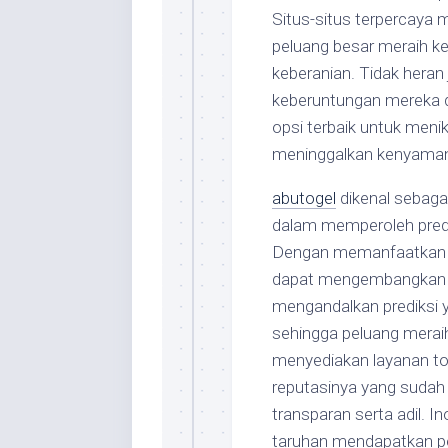
Situs-situs terpercaya
peluang besar meraih k
keberanian. Tidak heran
keberuntungan mereka di
opsi terbaik untuk meni
meninggalkan kenyama
abutogel
dikenal sebag
dalam memperoleh predi
Dengan memanfaatkan da
dapat mengembangkan st
mengandalkan prediksi y
sehingga peluang meraih
menyediakan layanan to
reputasinya yang sudah t
transparan serta adil.
taruhan mendapatkan 