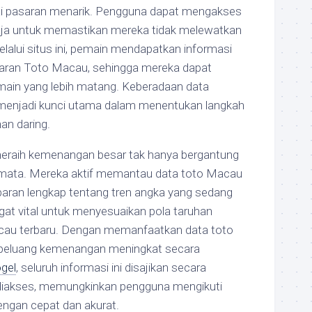
ai pasaran menarik. Pengguna dapat mengakses
aja untuk memastikan mereka tidak melewatkan
Melalui situs ini, pemain mendapatkan informasi
uaran Toto Macau, sehingga mereka dapat
main yang lebih matang. Keberadaan data
menjadi kunci utama dalam menentukan langkah
han daring.
 meraih kemenangan besar tak hanya bergantung
mata. Mereka aktif memantau data toto Macau
ran lengkap tentang tren angka yang sedang
ngat vital untuk menyesuaikan pola taruhan
acau terbaru. Dengan memanfaatkan data toto
 peluang kemenangan meningkat secara
gel
, seluruh informasi ini disajikan secara
diakses, memungkinkan pengguna mengikuti
engan cepat dan akurat.