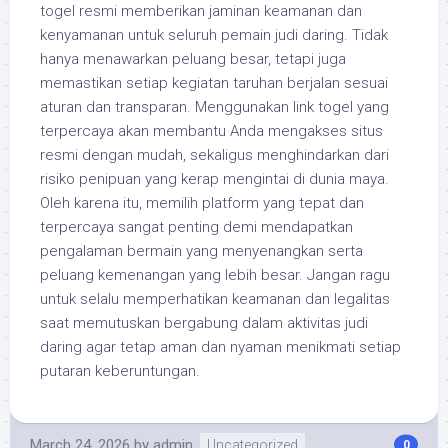
togel resmi memberikan jaminan keamanan dan
kenyamanan untuk seluruh pemain judi daring. Tidak
hanya menawarkan peluang besar, tetapi juga
memastikan setiap kegiatan taruhan berjalan sesuai
aturan dan transparan. Menggunakan link togel yang
terpercaya akan membantu Anda mengakses situs
resmi dengan mudah, sekaligus menghindarkan dari
risiko penipuan yang kerap mengintai di dunia maya.
Oleh karena itu, memilih platform yang tepat dan
terpercaya sangat penting demi mendapatkan
pengalaman bermain yang menyenangkan serta
peluang kemenangan yang lebih besar. Jangan ragu
untuk selalu memperhatikan keamanan dan legalitas
saat memutuskan bergabung dalam aktivitas judi
daring agar tetap aman dan nyaman menikmati setiap
putaran keberuntungan.
March 24, 2026
by
admin
Uncategorized
0