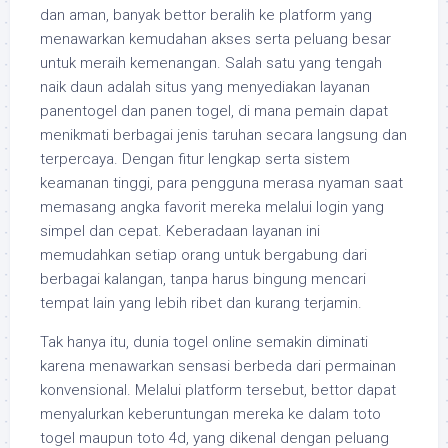
dan aman, banyak bettor beralih ke platform yang
menawarkan kemudahan akses serta peluang besar
untuk meraih kemenangan. Salah satu yang tengah
naik daun adalah situs yang menyediakan layanan
panentogel dan panen togel, di mana pemain dapat
menikmati berbagai jenis taruhan secara langsung dan
terpercaya. Dengan fitur lengkap serta sistem
keamanan tinggi, para pengguna merasa nyaman saat
memasang angka favorit mereka melalui login yang
simpel dan cepat. Keberadaan layanan ini
memudahkan setiap orang untuk bergabung dari
berbagai kalangan, tanpa harus bingung mencari
tempat lain yang lebih ribet dan kurang terjamin.
Tak hanya itu, dunia togel online semakin diminati
karena menawarkan sensasi berbeda dari permainan
konvensional. Melalui platform tersebut, bettor dapat
menyalurkan keberuntungan mereka ke dalam toto
togel maupun toto 4d, yang dikenal dengan peluang