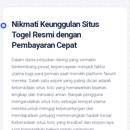
Nikmati Keunggulan Situs
Togel Resmi dengan
Pembayaran Cepat
Dalam dunia perjudian daring yang semakin
berkembang pesat, kepercayaan menjadi faktor
utama bagi para pemain saat memilih platform favorit
mereka. Salah satu aspek yang paling dicari adalah
keberadaan situs toto yang menawarkan layanan
lengkap dan transaksi aman. Banyak pengguna
mengandalkan situs toto sebagai tempat utama
mereka untuk menguji keberuntungan dan
mendapatkan peluang memenangkan hadiah besar.
Keberadaan situs toto yang kredibel dan terpercaya
juga memastikan bahwa setiap permainan