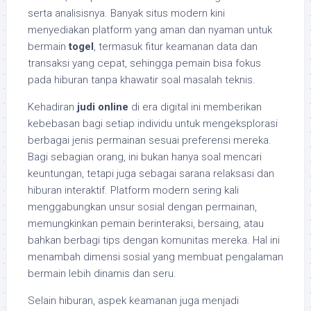
serta analisisnya. Banyak situs modern kini
menyediakan platform yang aman dan nyaman untuk
bermain
togel
, termasuk fitur keamanan data dan
transaksi yang cepat, sehingga pemain bisa fokus
pada hiburan tanpa khawatir soal masalah teknis.
Kehadiran
judi online
di era digital ini memberikan
kebebasan bagi setiap individu untuk mengeksplorasi
berbagai jenis permainan sesuai preferensi mereka.
Bagi sebagian orang, ini bukan hanya soal mencari
keuntungan, tetapi juga sebagai sarana relaksasi dan
hiburan interaktif. Platform modern sering kali
menggabungkan unsur sosial dengan permainan,
memungkinkan pemain berinteraksi, bersaing, atau
bahkan berbagi tips dengan komunitas mereka. Hal ini
menambah dimensi sosial yang membuat pengalaman
bermain lebih dinamis dan seru.
Selain hiburan, aspek keamanan juga menjadi