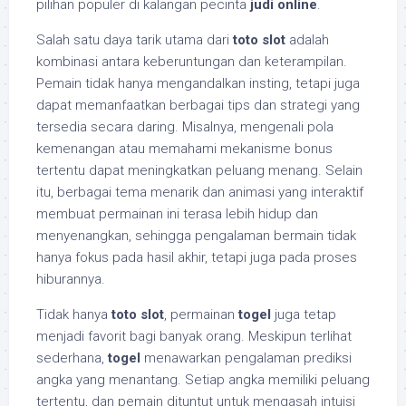
pilihan populer di kalangan pecinta
judi online
.
Salah satu daya tarik utama dari
toto slot
adalah
kombinasi antara keberuntungan dan keterampilan.
Pemain tidak hanya mengandalkan insting, tetapi juga
dapat memanfaatkan berbagai tips dan strategi yang
tersedia secara daring. Misalnya, mengenali pola
kemenangan atau memahami mekanisme bonus
tertentu dapat meningkatkan peluang menang. Selain
itu, berbagai tema menarik dan animasi yang interaktif
membuat permainan ini terasa lebih hidup dan
menyenangkan, sehingga pengalaman bermain tidak
hanya fokus pada hasil akhir, tetapi juga pada proses
hiburannya.
Tidak hanya
toto slot
, permainan
togel
juga tetap
menjadi favorit bagi banyak orang. Meskipun terlihat
sederhana,
togel
menawarkan pengalaman prediksi
angka yang menantang. Setiap angka memiliki peluang
tertentu, dan pemain dituntut untuk mengasah intuisi