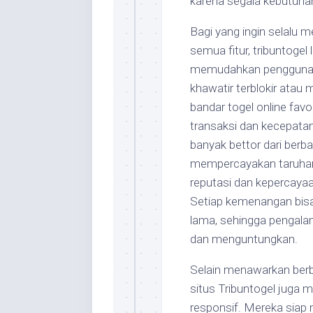
karena segala kebutuhan
Bagi yang ingin selalu 
semua fitur, tribuntogel 
memudahkan pengguna un
khawatir terblokir atau
bandar togel online favo
transaksi dan kecepatan
banyak bettor dari berb
mempercayakan taruhan m
reputasi dan kepercayaa
Setiap kemenangan bisa
lama, sehingga pengal
dan menguntungkan.
Selain menawarkan berba
situs Tribuntogel juga
responsif. Mereka siap