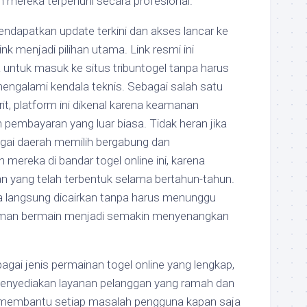
 mereka terpenuhi secara profesional.
mendapatkan update terkini dan akses lancar ke
link menjadi pilihan utama. Link resmi ini
tuk masuk ke situs tribuntogel tanpa harus
 mengalami kendala teknis. Sebagai salah satu
rit, platform ini dikenal karena keamanan
 pembayaran yang luar biasa. Tidak heran jika
agai daerah memilih bergabung dan
ereka di bandar togel online ini, karena
n yang telah terbentuk selama bertahun-tahun.
 langsung dicairkan tanpa harus menunggu
aman bermain menjadi semakin menyenangkan
gai jenis permainan togel online yang lengkap,
 menyediakan layanan pelanggan yang ramah dan
 membantu setiap masalah pengguna kapan saja