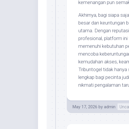
kemenangan pun semaki
Akhirnya, bagi siapa s
besar dan keuntungan be
utama. Dengan reputasi
profesional, platform in
memenuhi kebutuhan pem
mencoba keberuntungan A
kemudahan akses, keama
Tribuntogel tidak hanya 
lengkap bagi pecinta ju
nikmati pengalaman taru
May 17, 2026
by
admin
Unca