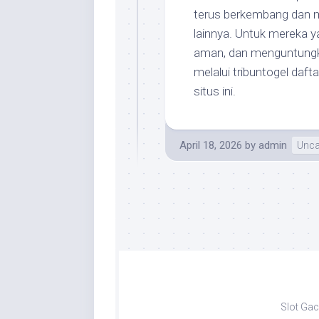
terus berkembang dan ma
lainnya. Untuk mereka 
aman, dan menguntungk
melalui tribuntogel daft
situs ini.
April 18, 2026
by
admin
Unca
Slot Gac