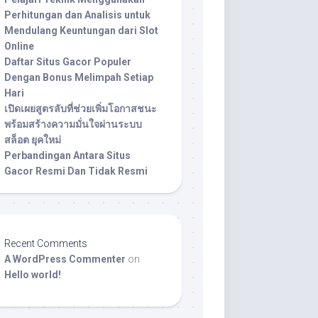
Perhitungan dan Analisis untuk
Mendulang Keuntungan dari Slot
Online
Daftar Situs Gacor Populer
Dengan Bonus Melimpah Setiap
Hari
เปิดเผยสูตรลับที่ช่วยเพิ่มโอกาสชนะ
พร้อมสร้างความมั่นใจผ่านระบบ
สล็อต ยุคใหม่
Perbandingan Antara Situs
Gacor Resmi Dan Tidak Resmi
Recent Comments
A WordPress Commenter
on
Hello world!