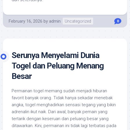
February 16, 2026
by
admin
Uncategorized
0
Serunya Menyelami Dunia
Togel dan Peluang Menang
Besar
Permainan togel memang sudah menjadi hiburan
favorit banyak orang. Tidak hanya sekadar menebak
angka, togel menghadirkan sensasi tegang yang bikin
adrenalin ikut naik. Dari awal, banyak pemain yang
tertarik dengan keseruan dan peluang besar yang
ditawarkan. Kini, permainan ini tidak lagi terbatas pada