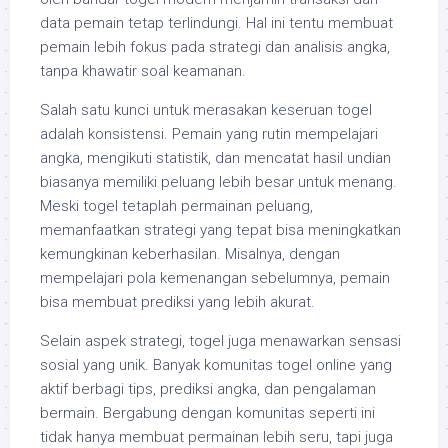
data pemain tetap terlindungi. Hal ini tentu membuat
pemain lebih fokus pada strategi dan analisis angka,
tanpa khawatir soal keamanan.
Salah satu kunci untuk merasakan keseruan togel
adalah konsistensi. Pemain yang rutin mempelajari
angka, mengikuti statistik, dan mencatat hasil undian
biasanya memiliki peluang lebih besar untuk menang.
Meski togel tetaplah permainan peluang,
memanfaatkan strategi yang tepat bisa meningkatkan
kemungkinan keberhasilan. Misalnya, dengan
mempelajari pola kemenangan sebelumnya, pemain
bisa membuat prediksi yang lebih akurat.
Selain aspek strategi, togel juga menawarkan sensasi
sosial yang unik. Banyak komunitas togel online yang
aktif berbagi tips, prediksi angka, dan pengalaman
bermain. Bergabung dengan komunitas seperti ini
tidak hanya membuat permainan lebih seru, tapi juga