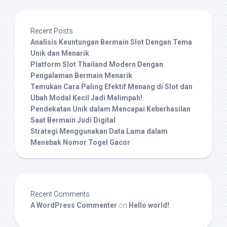
Recent Posts
Analisis Keuntungan Bermain Slot Dengan Tema
Unik dan Menarik
Platform Slot Thailand Modern Dengan
Pengalaman Bermain Menarik
Temukan Cara Paling Efektif Menang di Slot dan
Ubah Modal Kecil Jadi Melimpah!
Pendekatan Unik dalam Mencapai Keberhasilan
Saat Bermain Judi Digital
Strategi Menggunakan Data Lama dalam
Menebak Nomor Togel Gacor
Recent Comments
A WordPress Commenter
on
Hello world!