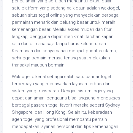
pengalaman yang seru dan menguntungkan. Salah
satu platform yang sedang naik daun adalah
waktogel
,
sebuah situs togel online yang menyediakan berbagai
permainan menarik dan peluang besar untuk meraih
kemenangan besar. Melalui akses mudah dan fitur
lengkap, pengguna dapat menikmati taruhan kapan
saja dan di mana saja tanpa harus keluar rumah.
Keamanan dan kenyamanan menjadi prioritas utama,
sehingga pemain merasa tenang saat melakukan
transaksi maupun bermain.
Waktogel dikenal sebagai salah satu bandar togel
terpercaya yang menawarkan layanan terbaik dan
sistem yang transparan. Dengan sistem login yang
cepat dan aman, pengguna bisa langsung mengakses
berbagai pasaran togel favorit mereka seperti Sydney,
Singapore, dan Hong Kong. Selain itu, keberadaan
agen togel yang profesional membantu pemain
mendapatkan layanan personal dan tips kemenangan