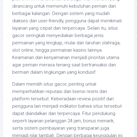
dirancang untuk memenuhi kebutuhan pemain dari
berbagai kalangan. Dengan sistem yang mudah
diakses dan user-friendly, pengguna dapat menikmati
layanan yang cepat dan terpercaya. Selain itu, situs
gacor seringkali menyediakan berbagai jenis
permainan yang lengkap, mulai dari taruhan olahraga,
slot online, hingga permainan kasino lainnya.
Keamanan dan kenyamanan menjadi prioritas utama
agar pemain merasa tenang saat bertransaksi dan
bermain dalam lingkungan yang kondusif.
Dalam memilih situs gacor, penting untuk
memperhatikan reputasi dan lisensi resmi dari
platform tersebut. Keberadaan review positif dari
pengguna lain menjadi indikator bahwa situs tersebut
dapat diandalkan dan terpercaya. Fitur pendukung
seperti layanan pelanggan 24 jam, bonus menarik,
serta sistem pembayaran yang transparan juga
menjadi nilai tambah. Dengan berbagai keunggulan ini,