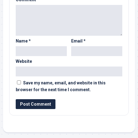
Name
*
Email
*
Website
Save my name, email, and website in this
browser for the next time I comment.