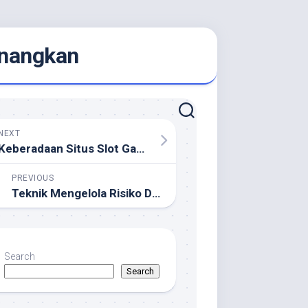
enangkan
NEXT
Keberadaan Situs Slot Gacor di Asia dan Pengaruhnya terhadap Industri Game Online
PREVIOUS
Teknik Mengelola Risiko Dengan Bijak Saat Main di Situs Gacor
Search
Search