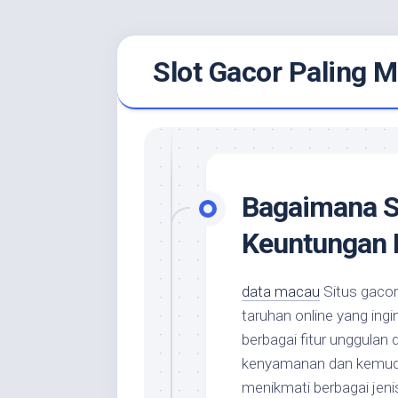
Skip
Slot Gacor Paling
to
content
Bagaimana S
Keuntungan 
data macau
Situs gacor 
taruhan online yang in
berbagai fitur unggulan 
kenyamanan dan kemud
menikmati berbagai jenis