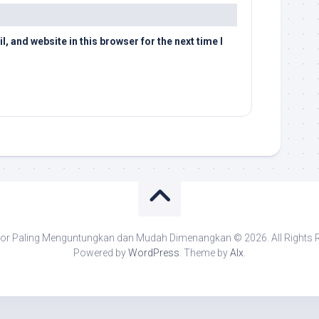
 and website in this browser for the next time I
or Paling Menguntungkan dan Mudah Dimenangkan © 2026. All Rights 
Powered by
WordPress
. Theme by
Alx
.