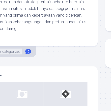
rmainan dan strategi terbaik sebelum bermain
asilan situs ini tidak hanya dari segi permainan,
nan yang prima dan kepercayaan yang diberikan.
mastikan keberlangsungan dan pertumbuhan situs
an daring.
ncategorized
0
..