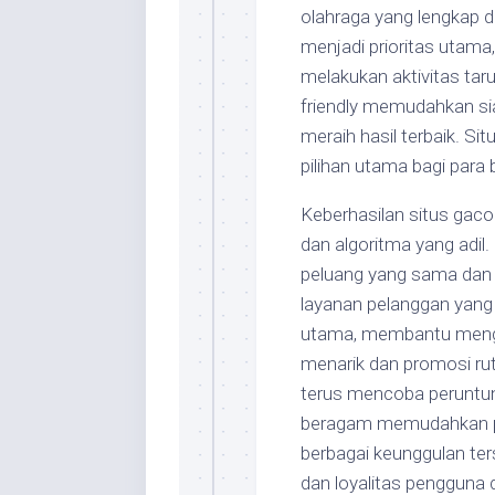
olahraga yang lengkap 
menjadi prioritas utama
melakukan aktivitas taru
friendly memudahkan s
meraih hasil terbaik. Si
pilihan utama bagi para 
Keberhasilan situs gacor
dan algoritma yang adil
peluang yang sama dan h
layanan pelanggan yang 
utama, membantu menga
menarik dan promosi ru
terus mencoba peruntun
beragam memudahkan pr
berbagai keunggulan te
dan loyalitas pengguna 