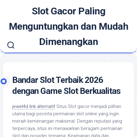
Skip
Slot Gacor Paling
to
content
Menguntungkan dan Mudah
Dimenangkan
Bandar Slot Terbaik 2026
dengan Game Slot Berkualitas
jewel4d link alternatif
Situs Slot gacor menjadi pilihan
utama bagi pecinta permainan slot online yang ingin
meraih kemenangan maksimal. Dengan reputasi yang
terpercaya, situs ini menawarkan beragam permainan
slot dari provider ternama. Keamanan data dan