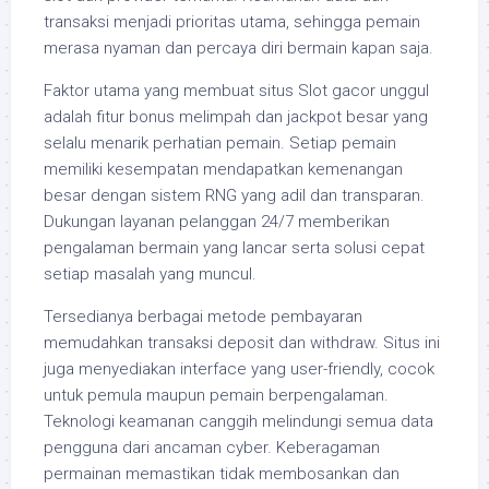
transaksi menjadi prioritas utama, sehingga pemain
merasa nyaman dan percaya diri bermain kapan saja.
Faktor utama yang membuat situs Slot gacor unggul
adalah fitur bonus melimpah dan jackpot besar yang
selalu menarik perhatian pemain. Setiap pemain
memiliki kesempatan mendapatkan kemenangan
besar dengan sistem RNG yang adil dan transparan.
Dukungan layanan pelanggan 24/7 memberikan
pengalaman bermain yang lancar serta solusi cepat
setiap masalah yang muncul.
Tersedianya berbagai metode pembayaran
memudahkan transaksi deposit dan withdraw. Situs ini
juga menyediakan interface yang user-friendly, cocok
untuk pemula maupun pemain berpengalaman.
Teknologi keamanan canggih melindungi semua data
pengguna dari ancaman cyber. Keberagaman
permainan memastikan tidak membosankan dan