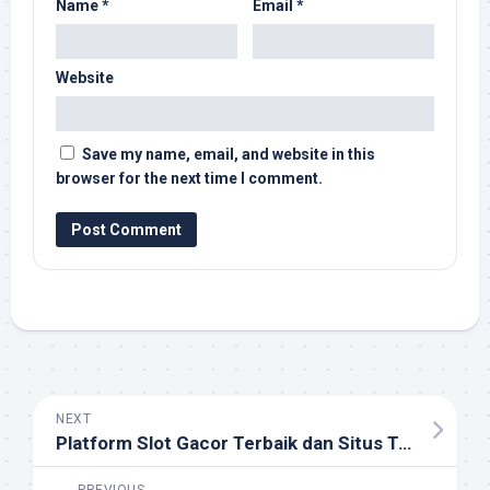
Name
*
Email
*
Website
Save my name, email, and website in this
browser for the next time I comment.
NEXT
Platform Slot Gacor Terbaik dan Situs Toto Terpercaya dengan Dukungan Sistem Terpadu