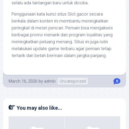
selalu ada tantangan baru untuk dicoba.
Penggunaan kata kunci situs Slot gacor secara
berkala dalam konten ini membantu meningkatkan
peringkat di mesin pencari. Pemain bisa mengakses
berbagai promo menarik dan program loyalitas yang
meningkatkan peluang menang. Situs ini juga rutin
melakukan update game terbaru agar pemain tetap
tertarik dan betah bermain dalam jangka panjang.
March 16, 2026
by
admin
Uncategorized
0
You may also like...