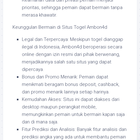
Keamanan data dan privasi pemain menjadi
prioritas, sehingga pemain dapat bermain tanpa
merasa khawatir.
Keunggulan Bermain di Situs Togel Ambon4d
Legal dan Terpercaya: Meskipun togel dianggap
ilegal di Indonesia, Ambon4d beroperasi secara
online dengan izin resmi dari pihak berwenang,
menjadikannya salah satu situs yang dapat
dipercaya.
Bonus dan Promo Menarik: Pemain dapat
menikmati beragam bonus deposit, cashback,
dan promo menarik lainnya setiap harinya.
Kemudahan Akses: Situs ini dapat diakses dari
desktop maupun perangkat mobile,
memungkinkan pemain untuk bermain kapan saja
dan di mana saja.
Fitur Prediksi dan Analisis: Banyak fitur analisis dan
prediksi angka yang ada untuk membantu pemain