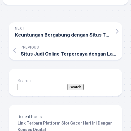
NEXT
Keuntungan Bergabung dengan Situs Togel Hari Ini Berlisensi Resmi
PREVIOUS
Situs Judi Online Terpercaya dengan Layanan Lengkap dan Keamanan Terjamin di Indonesia
Search
Search
Recent Posts
Link Terbaru Platform Slot Gacor Hari Ini Dengan
Konsep Digital