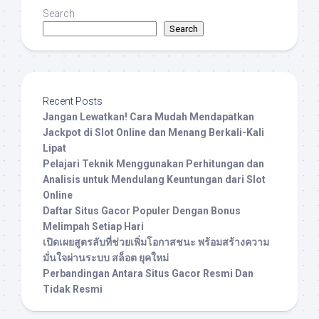
Search
Search
Recent Posts
Jangan Lewatkan! Cara Mudah Mendapatkan
Jackpot di Slot Online dan Menang Berkali-Kali
Lipat
Pelajari Teknik Menggunakan Perhitungan dan
Analisis untuk Mendulang Keuntungan dari Slot
Online
Daftar Situs Gacor Populer Dengan Bonus
Melimpah Setiap Hari
เปิดเผยสูตรลับที่ช่วยเพิ่มโอกาสชนะ พร้อมสร้างความ
มั่นใจผ่านระบบ สล็อต ยุคใหม่
Perbandingan Antara Situs Gacor Resmi Dan
Tidak Resmi