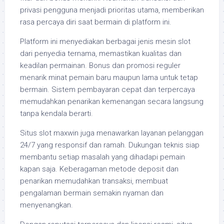
privasi pengguna menjadi prioritas utama, memberikan
rasa percaya diri saat bermain di platform ini.
Platform ini menyediakan berbagai jenis mesin slot
dari penyedia ternama, memastikan kualitas dan
keadilan permainan. Bonus dan promosi reguler
menarik minat pemain baru maupun lama untuk tetap
bermain. Sistem pembayaran cepat dan terpercaya
memudahkan penarikan kemenangan secara langsung
tanpa kendala berarti.
Situs slot maxwin juga menawarkan layanan pelanggan
24/7 yang responsif dan ramah. Dukungan teknis siap
membantu setiap masalah yang dihadapi pemain
kapan saja. Keberagaman metode deposit dan
penarikan memudahkan transaksi, membuat
pengalaman bermain semakin nyaman dan
menyenangkan.