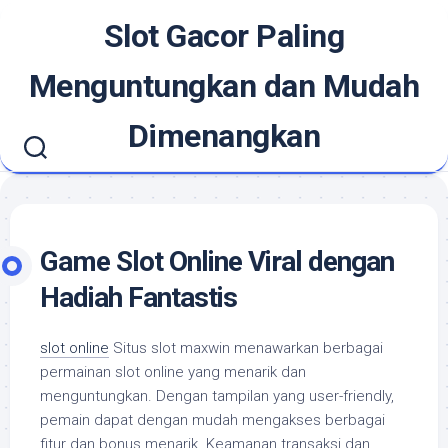
Skip
Slot Gacor Paling
to
content
Menguntungkan dan Mudah
Dimenangkan
Game Slot Online Viral dengan
Hadiah Fantastis
slot online
Situs slot maxwin menawarkan berbagai
permainan slot online yang menarik dan
menguntungkan. Dengan tampilan yang user-friendly,
pemain dapat dengan mudah mengakses berbagai
fitur dan bonus menarik. Keamanan transaksi dan