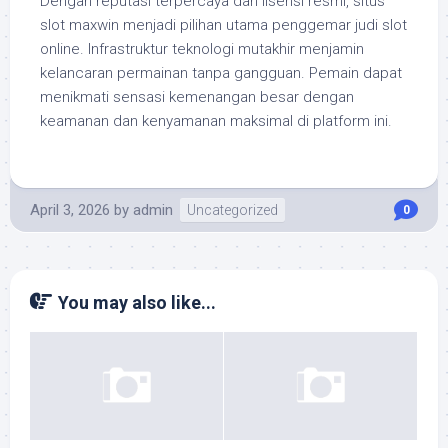
Dengan reputasi terpercaya dan lisensi resmi, situs
slot maxwin menjadi pilihan utama penggemar judi slot
online. Infrastruktur teknologi mutakhir menjamin
kelancaran permainan tanpa gangguan. Pemain dapat
menikmati sensasi kemenangan besar dengan
keamanan dan kenyamanan maksimal di platform ini.
April 3, 2026
by
admin
Uncategorized
0
You may also like...