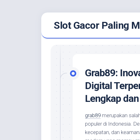
Skip
Slot Gacor Paling
to
content
Grab89: Inov
Digital Terp
Lengkap dan 
grab89
merupakan salah 
populer di Indonesia.
kecepatan, dan keamanan