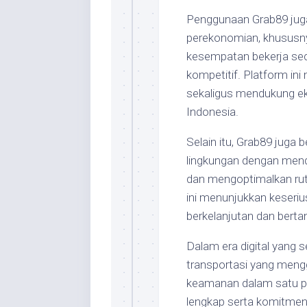
Penggunaan Grab89 jug
perekonomian, khususn
kesempatan bekerja sec
kompetitif. Platform in
sekaligus mendukung ek
Indonesia.
Selain itu, Grab89 juga
lingkungan dengan men
dan mengoptimalkan rut
ini menunjukkan keseri
berkelanjutan dan berta
Dalam era digital yang s
transportasi yang meng
keamanan dalam satu pl
lengkap serta komitmen