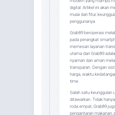
modern yang mampu men
digital. Artikel ini ak
mulai dari fitur, keung
penggunanya.
Grab89 beroperasi melal
pada perangkat smartp
memesan layanan transp
utama dari Grab89 ada
nyaman dan aman melal
transparan. Dengan sis
harga, waktu kedatangan
time.
Salah satu keunggulan 
ditawarkan. Tidak hany
roda empat, Grab89 jug
pengantaran makanan, pen