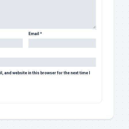
Email
*
 and website in this browser for the next time I