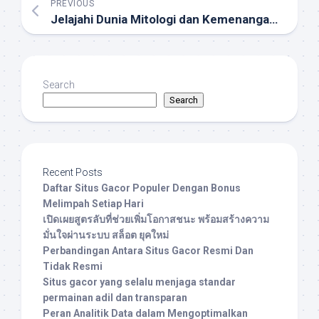
PREVIOUS
Jelajahi Dunia Mitologi dan Kemenangan di Slot Online Seru
Search
Search
Recent Posts
Daftar Situs Gacor Populer Dengan Bonus
Melimpah Setiap Hari
เปิดเผยสูตรลับที่ช่วยเพิ่มโอกาสชนะ พร้อมสร้างความ
มั่นใจผ่านระบบ สล็อต ยุคใหม่
Perbandingan Antara Situs Gacor Resmi Dan
Tidak Resmi
Situs gacor yang selalu menjaga standar
permainan adil dan transparan
Peran Analitik Data dalam Mengoptimalkan