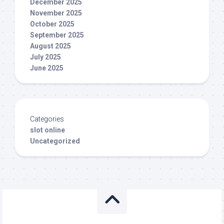
December 2025
November 2025
October 2025
September 2025
August 2025
July 2025
June 2025
Categories
slot online
Uncategorized