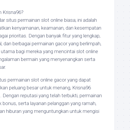
 Krisna96?
ar situs permainan slot online biasa; ini adalah
atkan kenyamanan, keamanan, dan kesempatan
gai prioritas. Dengan banyak fitur yang lengkap,
l, dan berbagai permainan gacor yang berlimpah,
n utama bagi mereka yang mencintai slot online
engalaman bermain yang menyenangkan serta
ar.
tus permainan slot online gacor yang dapat
kan peluang besar untuk menang, Krisna96
. Dengan reputasi yang telah terbukti, permainan
yak bonus, serta layanan pelanggan yang ramah,
an hiburan yang menguntungkan untuk mengisi