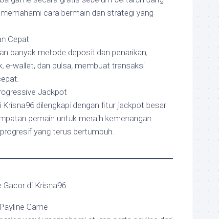
t memahami cara bermain dan strategi yang
an Cepat
n banyak metode deposit dan penarikan,
k, e-wallet, dan pulsa, membuat transaksi
epat.
rogressive Jackpot
 Krisna96 dilengkapi dengan fitur jackpot besar
mpatan pemain untuk meraih kemenangan
 progresif yang terus bertumbuh.
e Gacor di Krisna96
 Payline Game