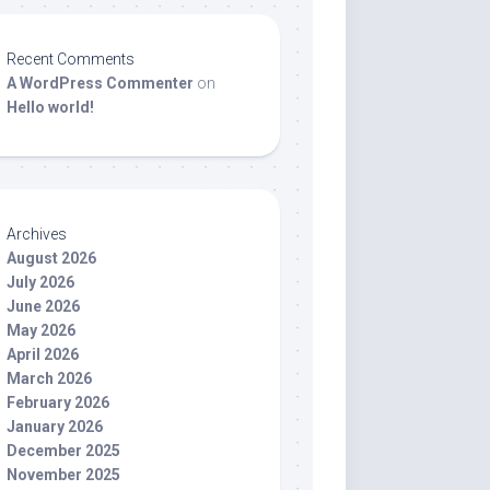
Recent Comments
A WordPress Commenter
on
Hello world!
Archives
August 2026
July 2026
June 2026
May 2026
April 2026
March 2026
February 2026
January 2026
December 2025
November 2025