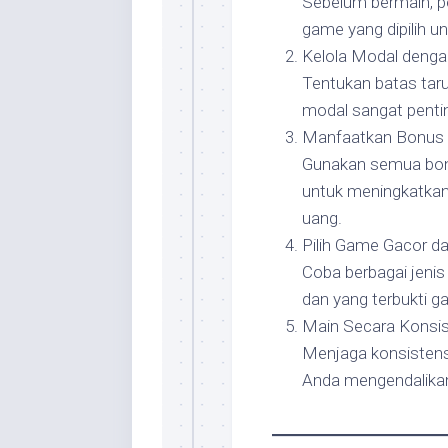
Sebelum bermain, pe
game yang dipilih 
Kelola Modal denga
Tentukan batas taru
modal sangat penti
Manfaatkan Bonus 
Gunakan semua bon
untuk meningkatka
uang.
Pilih Game Gacor da
Coba berbagai jenis
dan yang terbukti g
Main Secara Konsist
Menjaga konsistens
Anda mengendalikan