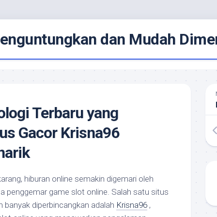
 Menguntungkan dan Mudah Dim
ologi Terbaru yang
us Gacor Krisna96
arik
arang, hiburan online semakin digemari oleh
a penggemar game slot online. Salah satu situs
n banyak diperbincangkan adalah
Krisna96
,