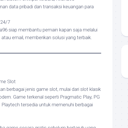
n data pribadi dan transaksi keuangan para
 24/7
a96 siap membantu pemain kapan saja melalui
, atau email, memberikan solusi yang terbaik.
me Slot
 berbagai jenis game slot, mulai dari slot klasik
odern. Game terkenal seperti Pragmatic Play, PG
n Playtech tersedia untuk memenuhi berbagai
a game secara gratis sebelum bertaruh uang