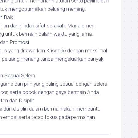
nting untuk memahami aturan serta payline dari
untuk mengoptimalkan peluang menang.
n Baik
han dan hindari sifat serakah. Manajemen
ng untuk bermain dalam waktu yang lama.
dan Promosi
us yang ditawarkan Krisna96 dengan maksimal
n peluang menang tanpa mengeluarkan banyak
n Sesuai Selera
 game dan pilih yang paling sesuai dengan selera
acor, serta cocok dengan gaya bermain Anda.
en dan Disiplin
i dan disiplin dalam bermain akan membantu
 emosi serta tetap fokus pada permainan.