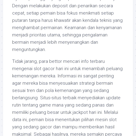
Dengan melakukan deposit dan penarikan secara
cepat, setiap pemain bisa fokus menikmati setiap
putaran tanpa harus khawatir akan kendala teknis yang
menghambat permainan. Keamanan dan kenyamanan
menjadi prioritas utama, sehingga pengalaman
bermain menjadi lebih menyenangkan dan
menguntungkan.
Tidak jarang, para bettor mencari info terbaru
mengenai slot gacor hari ini untuk menambah peluang
kemenangan mereka. Informasi ini sangat penting
agar mereka bisa menyesuaikan strategi bermain
sesuai tren dan pola kemenangan yang sedang
berlangsung. Situs-situs terbaik menyediakan update
rutin tentang game mana yang sedang panas dan
memiliki peluang besar untuk jackpot hari ini. Melalui
data ini, pemain bisa menentukan pilihan mesin slot
yang sedang gacor dan mampu memberikan hasil
maksimal. Sebagai hasilnya, mereka semakin percaya