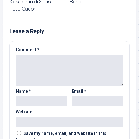
Kekalahan di Situs
Besar
Toto Gacor
Leave a Reply
Comment
*
Name
*
Email
*
Website
Save my name, email, and website in this