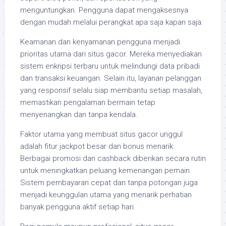
menguntungkan. Pengguna dapat mengaksesnya
dengan mudah melalui perangkat apa saja kapan saja.
Keamanan dan kenyamanan pengguna menjadi
prioritas utama dari situs gacor. Mereka menyediakan
sistem enkripsi terbaru untuk melindungi data pribadi
dan transaksi keuangan. Selain itu, layanan pelanggan
yang responsif selalu siap membantu setiap masalah,
memastikan pengalaman bermain tetap
menyenangkan dan tanpa kendala.
Faktor utama yang membuat situs gacor unggul
adalah fitur jackpot besar dan bonus menarik.
Berbagai promosi dan cashback diberikan secara rutin
untuk meningkatkan peluang kemenangan pemain.
Sistem pembayaran cepat dan tanpa potongan juga
menjadi keunggulan utama yang menarik perhatian
banyak pengguna aktif setiap hari.