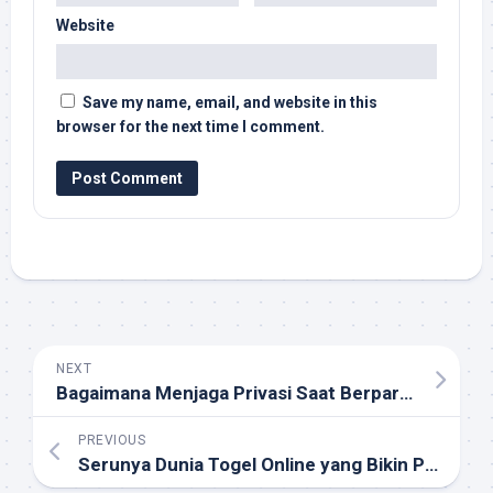
Website
Save my name, email, and website in this
browser for the next time I comment.
NEXT
Bagaimana Menjaga Privasi Saat Berpartisipasi di Situs Gacor
PREVIOUS
Serunya Dunia Togel Online yang Bikin Penasaran