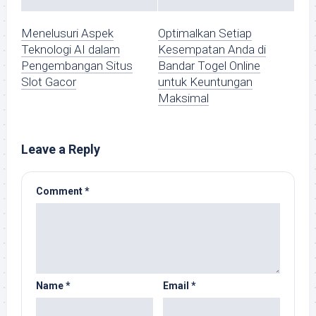
Menelusuri Aspek
Optimalkan Setiap
Teknologi AI dalam
Kesempatan Anda di
Pengembangan Situs
Bandar Togel Online
Slot Gacor
untuk Keuntungan
Maksimal
Leave a Reply
Comment
*
Name
*
Email
*