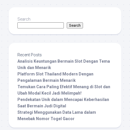
Search
Search
Recent Posts
Analisis Keuntungan Bermain Slot Dengan Tema
Unik dan Menarik
Platform Slot Thailand Modern Dengan
Pengalaman Bermain Menarik
Temukan Cara Paling Efektif Menang di Slot dan
Ubah Modal Kecil Jadi Melimpah!
Pendekatan Unik dalam Mencapai Keberhasilan
Saat Bermain Judi Digital
Strategi Menggunakan Data Lama dalam
Menebak Nomor Togel Gacor