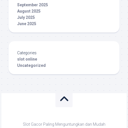
September 2025
August 2025
July 2025
June 2025
Categories
slot online
Uncategorized
Slot Gacor Paling Menguntungkan dan Mudah