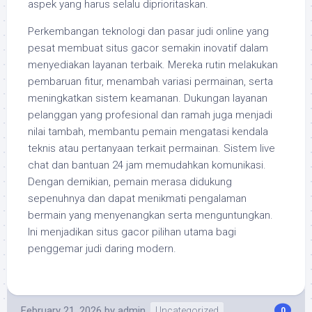
aspek yang harus selalu diprioritaskan.
Perkembangan teknologi dan pasar judi online yang
pesat membuat situs gacor semakin inovatif dalam
menyediakan layanan terbaik. Mereka rutin melakukan
pembaruan fitur, menambah variasi permainan, serta
meningkatkan sistem keamanan. Dukungan layanan
pelanggan yang profesional dan ramah juga menjadi
nilai tambah, membantu pemain mengatasi kendala
teknis atau pertanyaan terkait permainan. Sistem live
chat dan bantuan 24 jam memudahkan komunikasi.
Dengan demikian, pemain merasa didukung
sepenuhnya dan dapat menikmati pengalaman
bermain yang menyenangkan serta menguntungkan.
Ini menjadikan situs gacor pilihan utama bagi
penggemar judi daring modern.
February 21, 2026
by
admin
Uncategorized
0