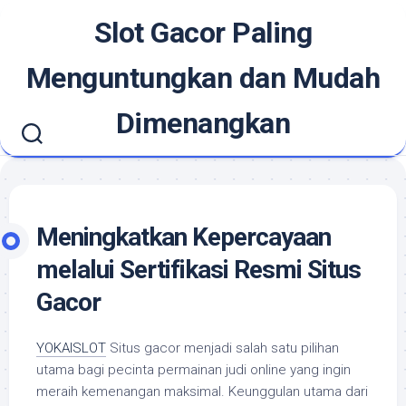
Skip
Slot Gacor Paling
to
content
Menguntungkan dan Mudah
Dimenangkan
Meningkatkan Kepercayaan
melalui Sertifikasi Resmi Situs
Gacor
YOKAISLOT
Situs gacor menjadi salah satu pilihan
utama bagi pecinta permainan judi online yang ingin
meraih kemenangan maksimal. Keunggulan utama dari