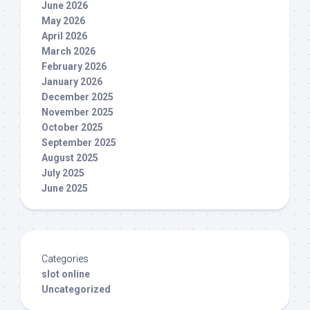
June 2026
May 2026
April 2026
March 2026
February 2026
January 2026
December 2025
November 2025
October 2025
September 2025
August 2025
July 2025
June 2025
Categories
slot online
Uncategorized