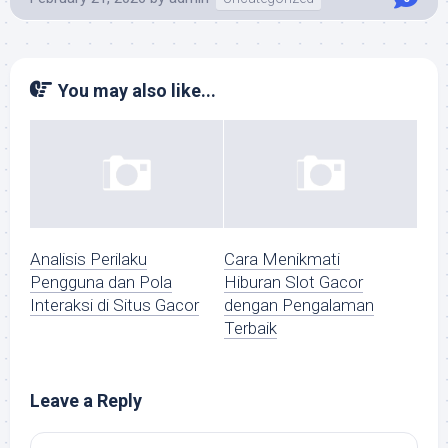
You may also like...
Analisis Perilaku
Cara Menikmati
Pengguna dan Pola
Hiburan Slot Gacor
Interaksi di Situs Gacor
dengan Pengalaman
Terbaik
Leave a Reply