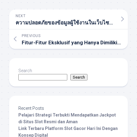
NEXT
ความปลอดภัยของข้อมูลผู้ใช้งานในเว็บไซต์ Gacor เป็นอย่างไร
PREVIOUS
Fitur-Fitur Eksklusif yang Hanya Dimiliki Situs Slot Gacor Terpercaya
Search
Search
Recent Posts
Pelajari Strategi Terbukti Mendapatkan Jackpot
di Situs Slot Resmi dan Aman
Link Terbaru Platform Slot Gacor Hari Ini Dengan
Konsep Digital