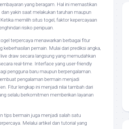
pembayaran yang beragam. Hal ini memastikan
dan yakin saat melakukan taruhan maupun
etika memilih situs togel, faktor kepercayaan
nghindari risiko penipuan.
togel terpercaya menawarkan berbagai fitur
keberhasilan pemain. Mulai dari prediksi angka,
ga live draw secara langsung yang memudahkan
ecara real-time. Interface yang user-friendly
agi pengguna baru maupun berpengalaman.
embuat pengalaman bermain menjadi
. Fitur lengkap ini menjadi nilai tambah dari
 yang selalu berkomitmen memberikan layanan
 tips bermain juga menjadi salah satu
rpercaya. Melalui artikel dan tutorial yang