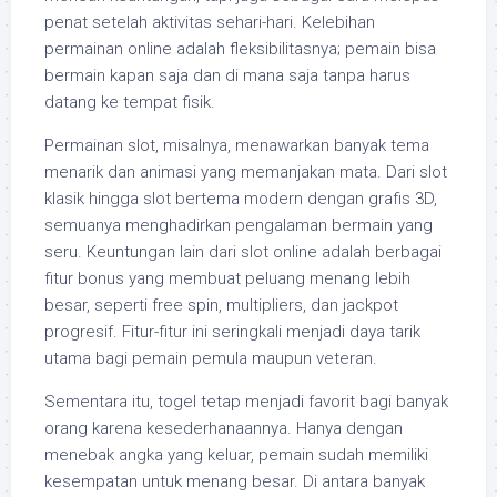
penat setelah aktivitas sehari-hari. Kelebihan
permainan online adalah fleksibilitasnya; pemain bisa
bermain kapan saja dan di mana saja tanpa harus
datang ke tempat fisik.
Permainan slot, misalnya, menawarkan banyak tema
menarik dan animasi yang memanjakan mata. Dari slot
klasik hingga slot bertema modern dengan grafis 3D,
semuanya menghadirkan pengalaman bermain yang
seru. Keuntungan lain dari slot online adalah berbagai
fitur bonus yang membuat peluang menang lebih
besar, seperti free spin, multipliers, dan jackpot
progresif. Fitur-fitur ini seringkali menjadi daya tarik
utama bagi pemain pemula maupun veteran.
Sementara itu, togel tetap menjadi favorit bagi banyak
orang karena kesederhanaannya. Hanya dengan
menebak angka yang keluar, pemain sudah memiliki
kesempatan untuk menang besar. Di antara banyak