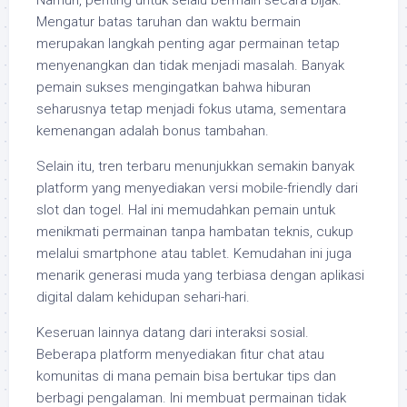
Namun, penting untuk selalu bermain secara bijak.
Mengatur batas taruhan dan waktu bermain
merupakan langkah penting agar permainan tetap
menyenangkan dan tidak menjadi masalah. Banyak
pemain sukses mengingatkan bahwa hiburan
seharusnya tetap menjadi fokus utama, sementara
kemenangan adalah bonus tambahan.
Selain itu, tren terbaru menunjukkan semakin banyak
platform yang menyediakan versi mobile-friendly dari
slot dan togel. Hal ini memudahkan pemain untuk
menikmati permainan tanpa hambatan teknis, cukup
melalui smartphone atau tablet. Kemudahan ini juga
menarik generasi muda yang terbiasa dengan aplikasi
digital dalam kehidupan sehari-hari.
Keseruan lainnya datang dari interaksi sosial.
Beberapa platform menyediakan fitur chat atau
komunitas di mana pemain bisa bertukar tips dan
berbagi pengalaman. Ini membuat permainan tidak