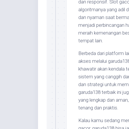
dan responsif. Slot gac
algoritmanya yang adil
dan nyaman saat bermain
menjadi perbincangan ha
meraih kemenangan besa
tempat lain.
Berbeda dari platform 
akses melalui garuda138
khawatir akan kendala 
sistem yang canggih dan
dan strategi untuk meme
garuda138 terbaik ini 
yang lengkap dan aman, 
tenang dan praktis.
Kalau kamu sedang menc
gacor, garuda138 bisa ja