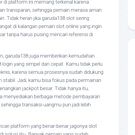
or di platform ini memang terkenal karena
 dan transparan, sehingga pemain merasa aman
. Tidak heran jika garuda138 slot sering
ngat di kalangan pemain slot online yang ingin
r tanpa harus pusing mencari referensi di
lain, garuda138 juga memberikan kemudahan
 login yang simpel dan cepat. Kamu tidak perlu
teknis, karena semua prosesnya sudah didukung
 stabil. Jadi, kamu bisa fokus pada permainan
nangkan jackpot besar. Tidak hanya itu,
juga menyediakan berbagai metode pembayaran
sehingga transaksi uangmu pun jadi lebih
ari platform yang benar-benar jagonya slot
di solusi jitu. Banyak pemain yang sudah