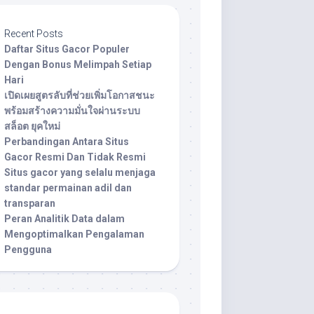
Recent Posts
Daftar Situs Gacor Populer
Dengan Bonus Melimpah Setiap
Hari
เปิดเผยสูตรลับที่ช่วยเพิ่มโอกาสชนะ
พร้อมสร้างความมั่นใจผ่านระบบ
สล็อต ยุคใหม่
Perbandingan Antara Situs
Gacor Resmi Dan Tidak Resmi
Situs gacor yang selalu menjaga
standar permainan adil dan
transparan
Peran Analitik Data dalam
Mengoptimalkan Pengalaman
Pengguna