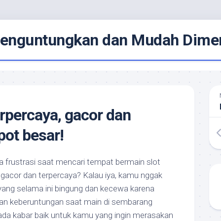
 Menguntungkan dan Mudah Dim
erpercaya, gacor dan
pot besar!
frustrasi saat mencari tempat bermain slot
 gacor dan terpercaya? Kalau iya, kamu nggak
yang selama ini bingung dan kecewa karena
an keberuntungan saat main di sembarang
ada kabar baik untuk kamu yang ingin merasakan