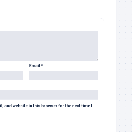
Email
*
 and website in this browser for the next time I