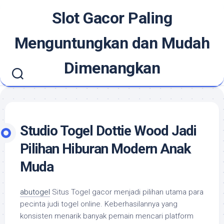
Skip
Slot Gacor Paling
to
content
Menguntungkan dan Mudah
Dimenangkan
Studio Togel Dottie Wood Jadi
Pilihan Hiburan Modern Anak
Muda
abutogel
Situs Togel gacor menjadi pilihan utama para
pecinta judi togel online. Keberhasilannya yang
konsisten menarik banyak pemain mencari platform