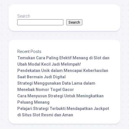
Search
Search
Recent Posts
Temukan Cara Paling Efektif Menang di Slot dan
Ubah Modal Kecil Jadi Melimpah!
Pendekatan Unik dalam Mencapai Keberhasilan
Saat Bermain Judi Digital
Strategi Menggunakan Data Lama dalam
Menebak Nomor Togel Gacor
Cara Menyusun Strategi Untuk Meningkatkan
Peluang Menang
Pelajari Strategi Terbukti Mendapatkan Jackpot
di Situs Slot Resmi dan Aman