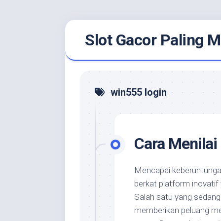
Skip
Slot Gacor Paling
to
content
win555 login
Cara Menilai
Mencapai keberuntungan 
berkat platform inovat
Salah satu yang sedang 
memberikan peluang me