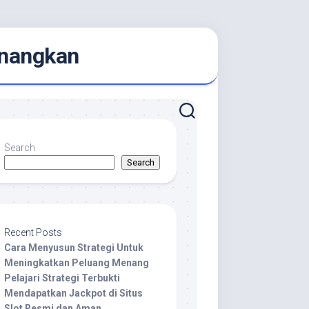
enangkan
Search
Search
Recent Posts
Cara Menyusun Strategi Untuk
Meningkatkan Peluang Menang
Pelajari Strategi Terbukti
Mendapatkan Jackpot di Situs
Slot Resmi dan Aman