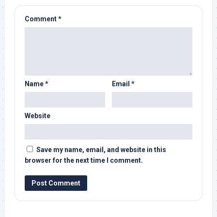
Comment
*
Name
*
Email
*
Website
Save my name, email, and website in this
browser for the next time I comment.