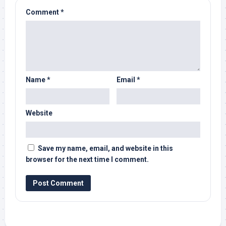
Comment
*
Name
*
Email
*
Website
Save my name, email, and website in this
browser for the next time I comment.