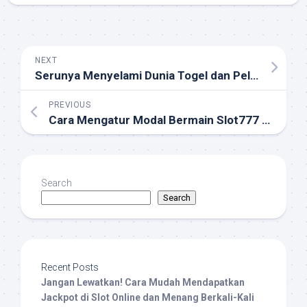
NEXT
Serunya Menyelami Dunia Togel dan Peluang Menang Besar
PREVIOUS
Cara Mengatur Modal Bermain Slot777 Agar Aman dan Terkontrol
Search
Search
Recent Posts
Jangan Lewatkan! Cara Mudah Mendapatkan
Jackpot di Slot Online dan Menang Berkali-Kali