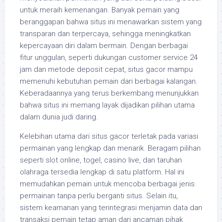
untuk meraih kemenangan. Banyak pemain yang
beranggapan bahwa situs ini menawarkan sistem yang
transparan dan terpercaya, sehingga meningkatkan
kepercayaan diri dalam bermain. Dengan berbagai
fitur unggulan, seperti dukungan customer service 24
jam dan metode deposit cepat, situs gacor mampu
memenuhi kebutuhan pemain dari berbagai kalangan.
Keberadaannya yang terus berkembang menunjukkan
bahwa situs ini memang layak dijadikan pilihan utama
dalam dunia judi daring.
Kelebihan utama dari situs gacor terletak pada variasi
permainan yang lengkap dan menarik. Beragam pilihan
seperti slot online, togel, casino live, dan taruhan
olahraga tersedia lengkap di satu platform. Hal ini
memudahkan pemain untuk mencoba berbagai jenis
permainan tanpa perlu berganti situs. Selain itu,
sistem keamanan yang terintegrasi menjamin data dan
transaksi pemain tetap aman dari ancaman pihak