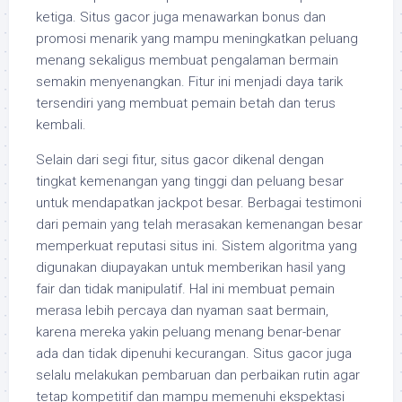
ketiga. Situs gacor juga menawarkan bonus dan
promosi menarik yang mampu meningkatkan peluang
menang sekaligus membuat pengalaman bermain
semakin menyenangkan. Fitur ini menjadi daya tarik
tersendiri yang membuat pemain betah dan terus
kembali.
Selain dari segi fitur, situs gacor dikenal dengan
tingkat kemenangan yang tinggi dan peluang besar
untuk mendapatkan jackpot besar. Berbagai testimoni
dari pemain yang telah merasakan kemenangan besar
memperkuat reputasi situs ini. Sistem algoritma yang
digunakan diupayakan untuk memberikan hasil yang
fair dan tidak manipulatif. Hal ini membuat pemain
merasa lebih percaya dan nyaman saat bermain,
karena mereka yakin peluang menang benar-benar
ada dan tidak dipenuhi kecurangan. Situs gacor juga
selalu melakukan pembaruan dan perbaikan rutin agar
tetap kompetitif dan mampu memenuhi ekspektasi