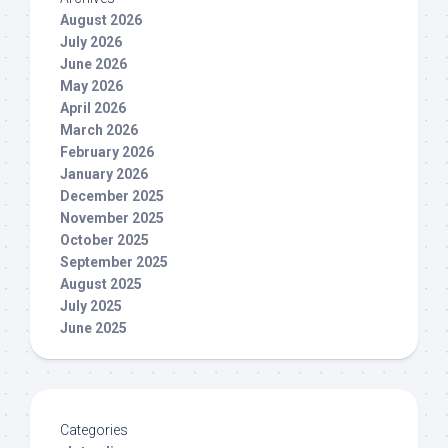
August 2026
July 2026
June 2026
May 2026
April 2026
March 2026
February 2026
January 2026
December 2025
November 2025
October 2025
September 2025
August 2025
July 2025
June 2025
Categories