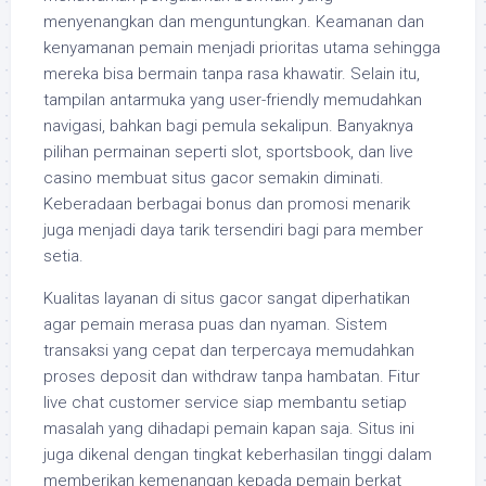
menyenangkan dan menguntungkan. Keamanan dan
kenyamanan pemain menjadi prioritas utama sehingga
mereka bisa bermain tanpa rasa khawatir. Selain itu,
tampilan antarmuka yang user-friendly memudahkan
navigasi, bahkan bagi pemula sekalipun. Banyaknya
pilihan permainan seperti slot, sportsbook, dan live
casino membuat situs gacor semakin diminati.
Keberadaan berbagai bonus dan promosi menarik
juga menjadi daya tarik tersendiri bagi para member
setia.
Kualitas layanan di situs gacor sangat diperhatikan
agar pemain merasa puas dan nyaman. Sistem
transaksi yang cepat dan terpercaya memudahkan
proses deposit dan withdraw tanpa hambatan. Fitur
live chat customer service siap membantu setiap
masalah yang dihadapi pemain kapan saja. Situs ini
juga dikenal dengan tingkat keberhasilan tinggi dalam
memberikan kemenangan kepada pemain berkat