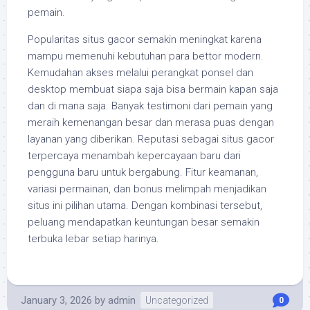
pemain.
Popularitas situs gacor semakin meningkat karena
mampu memenuhi kebutuhan para bettor modern.
Kemudahan akses melalui perangkat ponsel dan
desktop membuat siapa saja bisa bermain kapan saja
dan di mana saja. Banyak testimoni dari pemain yang
meraih kemenangan besar dan merasa puas dengan
layanan yang diberikan. Reputasi sebagai situs gacor
terpercaya menambah kepercayaan baru dari
pengguna baru untuk bergabung. Fitur keamanan,
variasi permainan, dan bonus melimpah menjadikan
situs ini pilihan utama. Dengan kombinasi tersebut,
peluang mendapatkan keuntungan besar semakin
terbuka lebar setiap harinya.
January 3, 2026
by
admin
Uncategorized
0