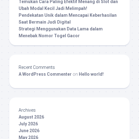
Temukan Cara Paling Efektif Menang di Slot dan
Ubah Modal Kecil Jadi Melimpah!
Pendekatan Unik dalam Mencapai Keberhasilan
Saat Bermain Judi Digital
Strategi Menggunakan Data Lama dalam
Menebak Nomor Togel Gacor
Recent Comments
A WordPress Commenter
on
Hello world!
Archives
August 2026
July 2026
June 2026
May 2026